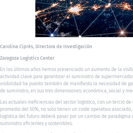
Carolina Ciprés, Directora de Investigación
Zaragoza Logistics Center
En los últimos años hemos presenciado un aumento de la visibil
actividad clave para garantizar el suministro de supermercado
visibilidad ha puesto también de manifiesto la necesidad de ga
de suministro, en sus tres dimensiones: económica, social y m
Las actuales ineficiencias del sector logístico, con un tercio d
promedio del 50%, no solo tienen un coste operativo asociado, 
logística del futuro deberá pasar por un cambio de paradigma
suministro eficientes y sostenibles.