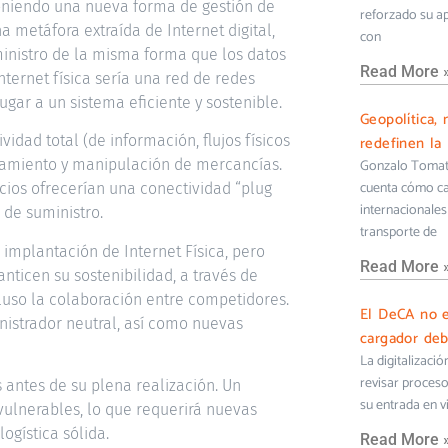
oponiendo una nueva forma de gestión de
reforzado su ap
 metáfora extraída de Internet digital,
con
inistro de la misma forma que los datos
Read More 
nternet física sería una red de redes
ugar a un sistema eficiente y sostenible.
Geopolítica, 
vidad total (de información, flujos físicos
redefinen la 
enamiento y manipulación de mercancías.
Gonzalo Tomati
cuenta cómo cam
icios ofrecerían una conectividad “plug
internacionales 
 de suministro.
transporte de
 implantación de Internet Física, pero
Read More 
icen su sostenibilidad, a través de
luso la colaboración entre competidores.
El DeCA no e
nistrador neutral, así como nuevas
cargador deb
La digitalizaci
revisar proceso
s antes de su plena realización. Un
su entrada en v
ulnerables, lo que requerirá nuevas
ogística sólida.
Read More 