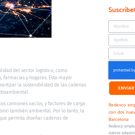
Suscríbe
idad del sector logístico, como
s, farmacias y hogares. Esta mayor
rantizar la sostenibilidad de las cadenas
ENVIAR
edioambiental.
e los camiones vacíos, y factores de carga
Redevco ampl
sino también ambiental. Por lo tanto, la
con dos nuev
 que permita diseñar cadenas de
Barcelona
Redevco amplía 
nuevas adquisi