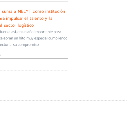
e suma a MELYT como institución
ra impulsar el talento y la
l sector logístico
uerza así, en un año importante para
 celebran un hito muy especial cumpliendo
yectoria, su compromiso
»