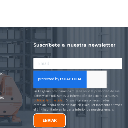
Suscríbete a nuestra newsletter
id
En Easyfairs nos tomamos muy en serio la privacidad de sus
datos y sólo utilizamos la información de acuerdo a nuestra
es
política de privacidad
. Si sus intereses o necesidades
cambian, podrá darse de baja en cualquier momento a través
el link habilitado en la parte inferior de nuestros emails.
ENVIAR