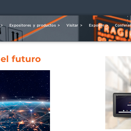
 >
Expositores y productos >
Visitar >
Exponer >
Conferen
del futuro