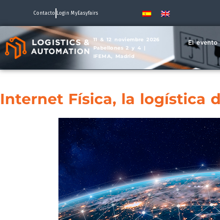
Contacto
Login MyEasyfairs
11 & 12 noviembre 2026
El evento
Pabellones 2 y 4 |
IFEMA, Madrid
Internet Física, la logística 