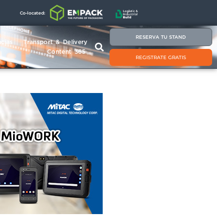
Co-located:
RESERVA TU STAND
cias
Transport & Delivery
Content 365
REGISTRATE GRATIS