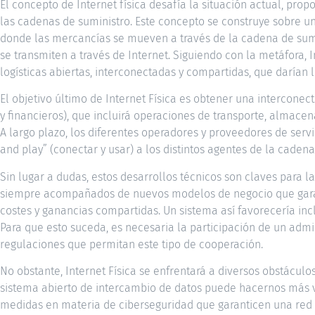
El concepto de Internet física desafía la situación actual, pr
las cadenas de suministro. Este concepto se construye sobre una
donde las mercancías se mueven a través de la cadena de sum
se transmiten a través de Internet. Siguiendo con la metáfora, I
logísticas abiertas, interconectadas y compartidas, que darían l
El objetivo último de Internet Física es obtener una interconecti
y financieros), que incluirá operaciones de transporte, almac
A largo plazo, los diferentes operadores y proveedores de serv
and play” (conectar y usar) a los distintos agentes de la cadena
Sin lugar a dudas, estos desarrollos técnicos son claves para la
siempre acompañados de nuevos modelos de negocio que garant
costes y ganancias compartidas. Un sistema así favorecería inc
Para que esto suceda, es necesaria la participación de un admi
regulaciones que permitan este tipo de cooperación.
No obstante, Internet Física se enfrentará a diversos obstáculo
sistema abierto de intercambio de datos puede hacernos más v
medidas en materia de ciberseguridad que garanticen una red l