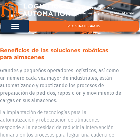
11 & 12 noviembre 2026
Pabellones 2 y 4 | IFEMA, Madrid
REGISTRATE GRATIS
Beneficios de las soluciones robóticas
para almacenes
Grandes y pequeños operadores logísticos, así como
un número cada vez mayor de industriales, están
automatizando y robotizando los procesos de
preparación de pedidos, reposición y movimiento de
cargas en sus almacenes.
La implantación de tecnologías para la
automatización y robotización de almacenes
responde a la necesidad de reducir la intervención
humana en los procesos para lograr una cadena de