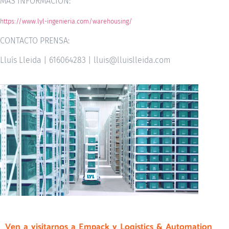
MÁS INFORMACIÓN:
https://www.lyl-ingenieria.com/warehousing/
CONTACTO PRENSA:
Lluís Lleida | 616064283 | lluis@lluislleida.com
Ven a visitarnos a Empack y Logistics & Automation