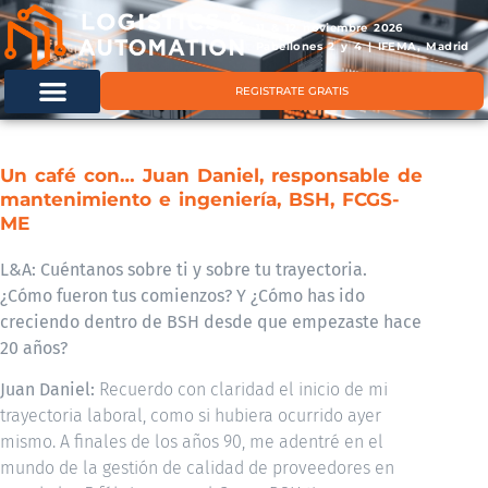
11 & 12 noviembre 2026
Pabellones 2 y 4 | IFEMA, Madrid
REGISTRATE GRATIS
Un café con… Juan Daniel, responsable de
mantenimiento e ingeniería, BSH, FCGS-
ME
L&A: Cuéntanos sobre ti y sobre tu trayectoria.
¿Cómo fueron tus comienzos? Y ¿Cómo has ido
creciendo dentro de BSH desde que empezaste hace
20 años?
Juan Daniel:
Recuerdo con claridad el inicio de mi
trayectoria laboral, como si hubiera ocurrido ayer
mismo. A finales de los años 90, me adentré en el
mundo de la gestión de calidad de proveedores en