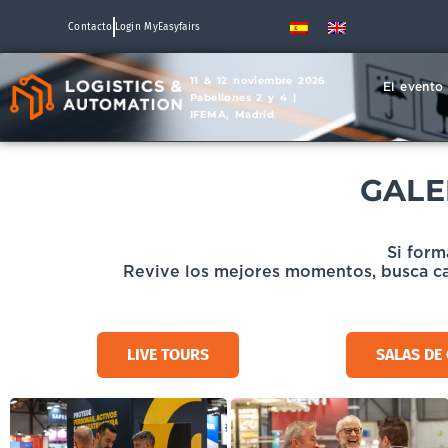
Contacto
Login MyEasyfairs
11 & 12 noviembre 2026
El evento
Pabellones 2 y 4 |
IFEMA, Madrid
GALE
Si form
Revive los mejores momentos, busca ca
LIVE TOURS
SALAS DE 