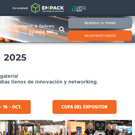
Co-located:
RESERVA TU STAND
cias
Transport & Delivery
Content 365
REGISTRATE GRATIS
 2025
galería!
ías llenos de innovación y networking.
 16 - OCT.
COPA DEL EXPOSITOR