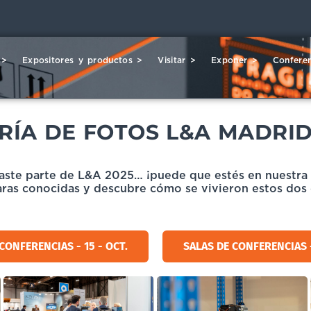
 >
Expositores y productos >
Visitar >
Exponer >
Conferen
RÍA DE FOTOS L&A MADRID
aste parte de L&A 2025… ¡puede que estés en nuestra 
ras conocidas y descubre cómo se vivieron estos dos d
CONFERENCIAS - 15 - OCT.
SALAS DE CONFERENCIAS -