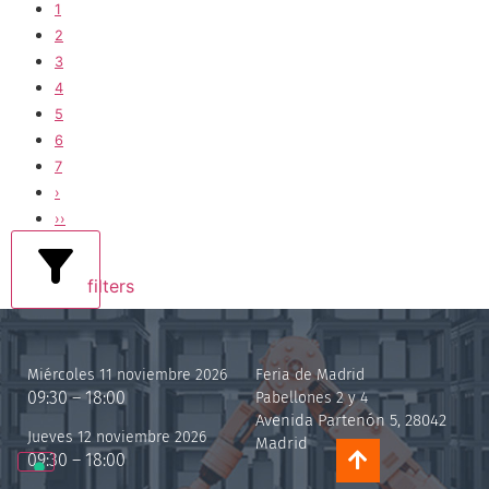
1
2
3
4
5
6
7
›
››
filters
Miércoles 11 noviembre 2026
Feria de Madrid
09:30 – 18:00
Pabellones 2 y 4
Avenida Partenón 5, 28042
Jueves 12 noviembre 2026
Madrid
09:30 – 18:00