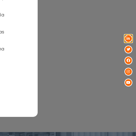
ía
as
ma