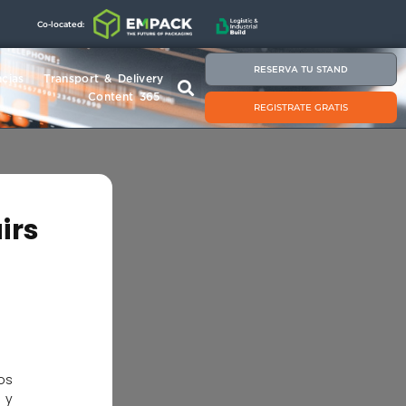
Co-located:
RESERVA TU STAND
cias
Transport & Delivery
Content 365
REGISTRATE GRATIS
irs
os
 y