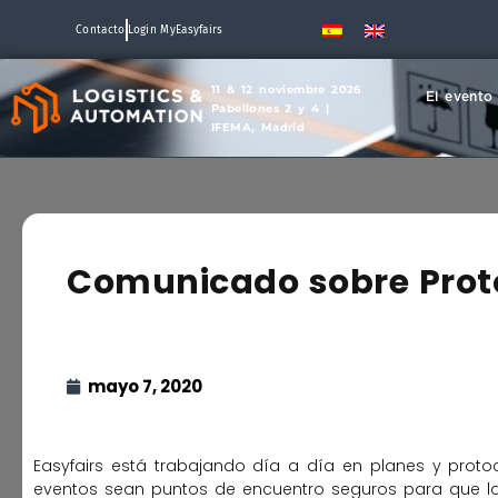
Contacto
Login MyEasyfairs
11 & 12 noviembre 2026
El evento
Pabellones 2 y 4 |
IFEMA, Madrid
Comunicado sobre Proto
mayo 7, 2020
Easyfairs está trabajando día a día en planes y proto
eventos sean puntos de encuentro seguros para que 