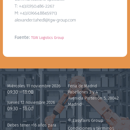
T: +43.(0)50.486-2267
M: +43.(0)664.88459713
alexander.tahedl@tgw-group.com
Fuente:
TGW Logistics Group
Miércoles 11 noviembre 2026
Feria de Madrid
09:30 – 18:00
Pabellones 2 y 4
Avenida Partenón 5, 28042
Jueves 12 noviembre 2026
Madrid
09:30 – 18:00
© Easyfairs Group
Debes tener +16 años para
Condiciones y términos