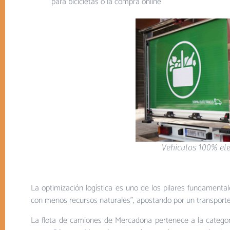
para bicicletas o la compra online
Vehiculos 100% ele
La optimización logística es uno de los pilares fundamental
con menos recursos naturales”, apostando por un transporte
La flota de camiones de Mercadona pertenece a la categor