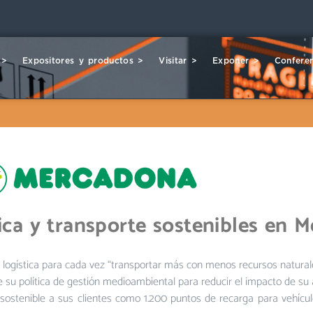
 >
Expositores y productos >
Visitar >
Exponer >
Conferen
tica y transporte sostenibles en 
logística para cada vez “transportar más con menos recursos natural
 su política de gestión medioambiental para reducir el impacto de su a
ostenible a sus clientes como 1.200 puntos de recarga para vehícul