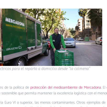
ctricos para el reparto a domicilio desde “la colmena”
es de la política de
protección del medioambiente de Mercadona
. E
 sostenible que permita mantener la excelencia logística con el menor
ía Euro VI o superior, las menos contaminantes. Otros ejemplos de 