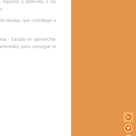
 repartos a domicilio, o los
je.
00 tiendas, que contribuye a
ersa
– basada en aprovechar
damentales para conseguir la