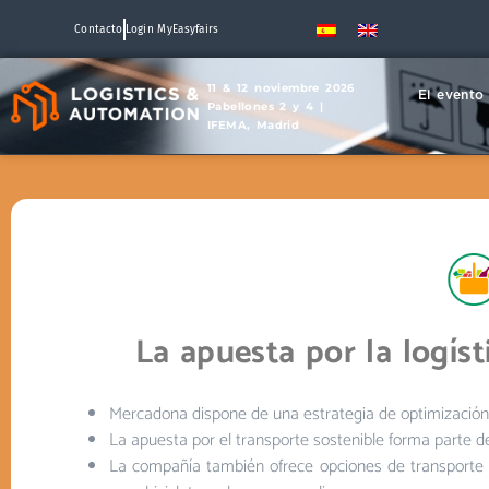
Contacto
Login MyEasyfairs
11 & 12 noviembre 2026
El evento
Pabellones 2 y 4 |
IFEMA, Madrid
La apuesta por la logís
Mercadona dispone de una estrategia de optimización 
La apuesta por el transporte sostenible forma parte de
La compañía también ofrece opciones de transporte s