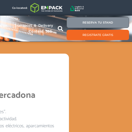
Co-located:
RESERVA TU STAND
cias
Transport & Delivery
Content 365
REGISTRATE GRATIS
Mercadona
es”.
ctividad.
os eléctricos, aparcamientos