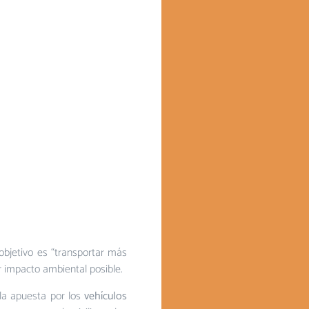
l objetivo es “transportar más
 impacto ambiental posible.
la apuesta por los
vehículos