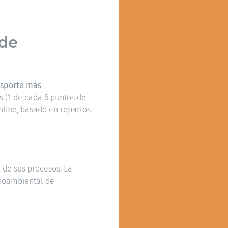
 de
nsporte más
s (1 de cada 6 puntos de
nline, basado en repartos
 de sus procesos. La
dioambiental de