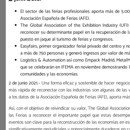
El sector de las ferias profesionales aporta más de 5.0
Asociación Española de Ferias (AFE).
The Global Association of the Exhibition Industry (UFI)
reconocer su determinante papel en la recuperación de l
puesto en jaque al turismo de ferias y congresos.
Easyfairs, primer organizador ferial privado del centro y
a más de 750 personas y generó ingresos por valor de más
Logistics & Automation así como Empack Madrid, MetalMa
que se celebrarán en IFEMA en noviembre demostrando la 
comunidades y las economías.
2 de junio 2021.
– Una forma eficaz y sostenible de hacer negocio
más rápida de reconectar con las industrias son algunas de las v
a los datos de la Asociación Española de Ferias (AFE), aporta m
Así, con el objetivo de reivindicar su valor, The Global Associati
las Ferias a reconocer el importante papel que estas desemp
eventos son clave para la reconstrucción de las economías en 
significativamente perjudiciales y potencialmente duraderos en c