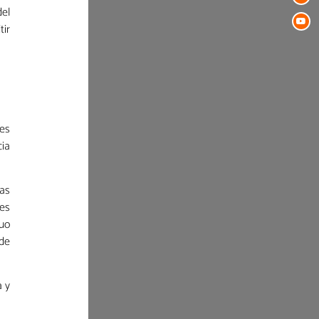
el
tir
ses
cia
las
des
nuo
 de
a y