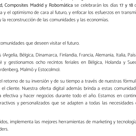
d, Composites Madrid y Robomática
se celebrarán los días
17 y 18
d
y el optimismo de cara al futuro, y enfocar los esfuerzos en transmi
y la reconstrucción de las comunidades y las economías.
omunidades que deseen visitar el futuro.
rgelia, Bélgica, Dinamarca, Finlandia, Francia, Alemania, Italia, Paí
o) y gestionamos ocho recintos feriales en Bélgica, Holanda y Sue
rdenberg, Malmö y Estocolmo).
 el retorno de su inversión y de su tiempo a través de nuestras fórmu
en el cliente. Nuestra oferta digital además brinda a estas comunida
 efectiva y hacer negocios durante todo el año. Estamos en conti
ractivos y personalizados que se adapten a todas las necesidades
dos, implementa las mejores herramientas de marketing y tecnologí
ders.