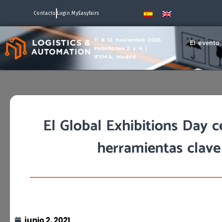
Contacto
Login MyEasyfairs
11 & 12 noviembre 2026
El evento
Pabellones 2 y 4 |
IFEMA, Madrid
El Global Exhibitions Day c
herramientas clave
junio 2, 2021