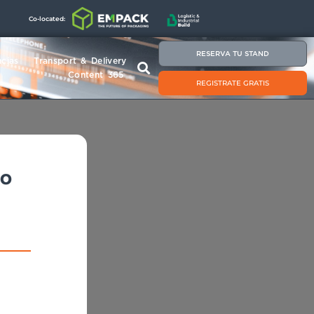
Co-located:
RESERVA TU STAND
cias
Transport & Delivery
Content 365
REGISTRATE GRATIS
mo