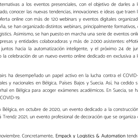
rnativas a los eventos presenciales, con el objetivo de darles a 
cado, conocer las nuevas tendencias, innovaciones e ideas que traen 
ferta online con más de 120 webinars y eventos digitales organiza
ña, se han organizado distintos webinars, principalmente formativos,
istics. Asimismo, se han puesto en marcha una serie de eventos onl
presas y entidades colaboradoras y más de 2.000 asistentes: eMot
juntos hacia la automatización inteligente, y el próximo 24 de ju
 la celebración de un nuevo evento online dedicado en exclusiva a 
airs ha desempeñado un papel activo en la lucha contra el COVID-
ales y nacionales en Bélgica, Países Bajos y Suecia. Así, ha cedido 
rhal en Bélgica para acoger exámenes académicos. En Suecia, se h
 COVID-19.
en Bélgica, en octubre de 2020, un evento dedicado a la construcció
rá Trendz 2021, un evento profesional de decoración que se organiza
 noviembre. Concretamente,
Empack y Logistics & Automation
tendr