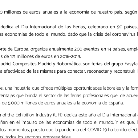
00 millones de euros anuales a la economía de nuestro país, según
 dedica el Día Internacional de las Ferias, celebrado en 90 países
as economías de todo el mundo, dado que la crisis del coronavirus
 norte de Europa, organiza anualmente 200 eventos en 14 países, emp
 de 171 millones de euros en 2018-2019.
drid, Composites Madrid y Robomática, son ferias del grupo Easyfa
efectividad de las mismas para conectar, reconectar y reconstruir 
s, una industria que ofrece múltiples oportunidades laborales y la fo
entajas que brinda el sector de las ferias profesionales que, de acue
ás de 5.000 millones de euros anuales a la economía de España.
on of the Exhibition Industry (UFI) dedica este año el Día Internacional
eñan en el impulso de las economías de todo el mundo. Y es que, 
estos momentos, puesto que la pandemia del COVID-19 ha tenido efec
asi todos los sectores empresariales.