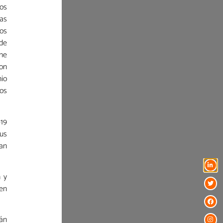
los
las
dos
 de
ine
ion
nio
los
19
sus
an
n y
 en
án