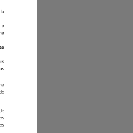
 la
, a
 ha
lea
irs
las
rma
rdo
 de
los
tos