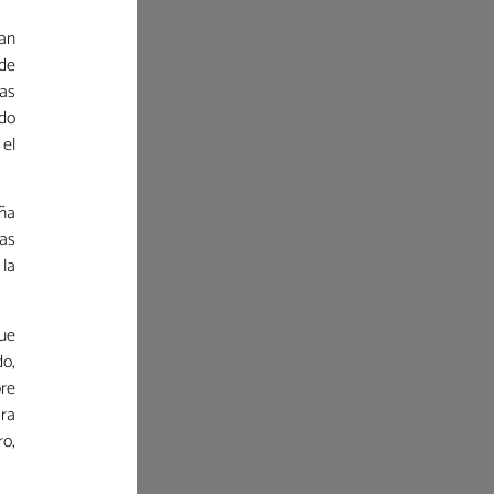
ran
 de
ias
odo
 el
aña
das
 la
que
do,
bre
ara
ro,