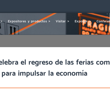
 >
Expositores y productos >
Visitar >
Exponer >
Conferen
elebra el regreso de las ferias co
 para impulsar la economía