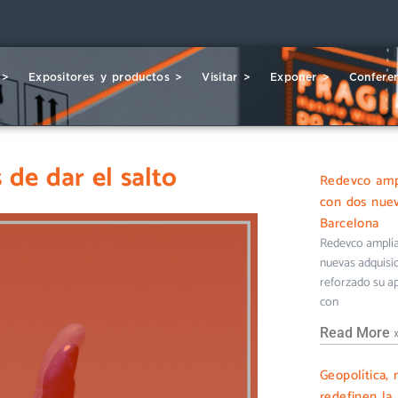
 >
Expositores y productos >
Visitar >
Exponer >
Conferen
 de dar el salto
Redevco ampl
con dos nuev
Barcelona
Redevco amplía 
nuevas adquisi
reforzado su ap
con
Read More 
Geopolítica, 
redefinen la 