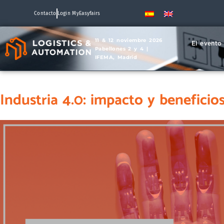
Contacto
Login MyEasyfairs
11 & 12 noviembre 2026
El evento
Pabellones 2 y 4 |
IFEMA, Madrid
Industria 4.0: impacto y beneficios