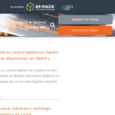
Co-located:
RESERVA TU STAND
cias
Transport & Delivery
Content 365
REGISTRATE GRATIS
ía su cartera logística en España
as adquisiciones en Madrid y
su cartera logística en España con dos
ciones en Madrid y Barcelona Redevco ha
uesta por el mercado logístico español
»
nuevas industrias y tecnología
logística de cargas