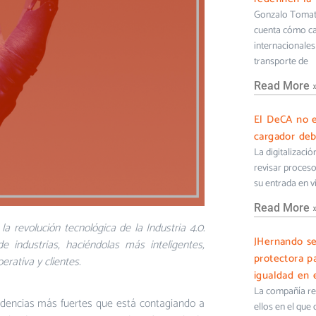
Gonzalo Tomati
cuenta cómo cam
internacionales 
transporte de
Read More 
El DeCA no e
cargador deb
La digitalizaci
revisar proceso
su entrada en v
Read More 
 la
revolución tecnológica de la Industria 4.0.
JHernando s
de industrias, haciéndolas más inteligentes,
protectora pa
erativa y clientes.
igualdad en e
La compañía ref
ndencias más fuertes que está contagiando a
ellos en el que