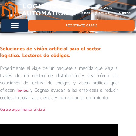
11 & 12 noviembre 2026
Pabellones 2 y 4 | IFEMA, Madrid
REGISTRATE GRATIS
Soluciones de visión artificial para el sector
logístico. Lectores de códigos.
Experimente el viaje de un paquete a medida que viaja a
través de un centro de distribución y vea cómo las
soluciones de lectura de códigos y visión artificial que
ofrecen
y Cognex
ayudan a las empresas a reducir
Nevitec
costes, mejorar la eficiencia y maximizar el rendimiento.
Quiero experimentar el viaje