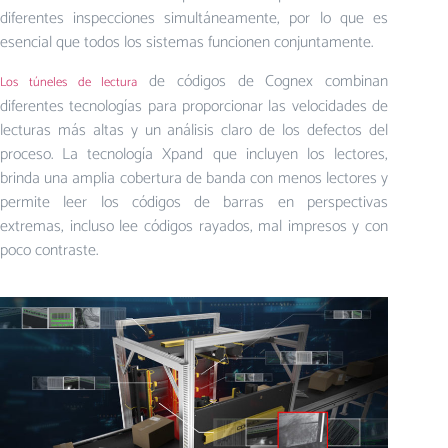
diferentes inspecciones simultáneamente, por lo que es
esencial que todos los sistemas funcionen conjuntamente.
de códigos de Cognex combinan
Los túneles de lectura
diferentes tecnologías para proporcionar las velocidades de
lecturas más altas y un análisis claro de los defectos del
proceso. La tecnología Xpand que incluyen los lectores,
brinda una amplia cobertura de banda con menos lectores y
permite leer los códigos de barras en perspectivas
extremas, incluso lee códigos rayados, mal impresos y con
poco contraste.