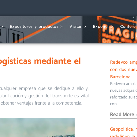
 >
Expositores y productos >
Visitar >
Exponer >
Conferen
ogísticas mediante el
Redevco ampl
con dos nuev
Barcelona
Redevco amplía 
ualquier empresa que se dedique a ello y,
nuevas adquisi
anificación y gestión del transporte es vital
reforzado su ap
 obtener ventajas frente a la competencia.
con
Read More 
Geopolítica, 
redefinen la 