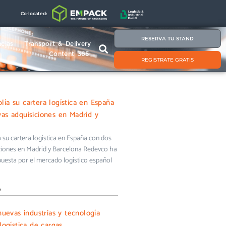
Co-located:
RESERVA TU STAND
cias
Transport & Delivery
Content 365
REGISTRATE GRATIS
ía su cartera logística en España
as adquisiciones en Madrid y
su cartera logística en España con dos
ciones en Madrid y Barcelona Redevco ha
uesta por el mercado logístico español
»
nuevas industrias y tecnología
logística de cargas