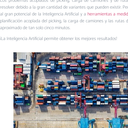
Los problemas acoplados de picking, carga de camiones y de rutas 
resolver debido a la gran cantidad de variantes que pueden existir. Per
al gran potencial de la Inteligencia Artificial y a
herramientas a medid
planificación acoplada del picking, la carga de camiones y las rutas
aproximado de tan solo cinco minutos.
¡La Inteligencia Artificial permite obtener los mejores resultados!