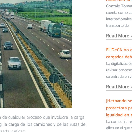
Gonzalo Tomati
cuenta cómo cam
internacionales 
transporte de
Read More 
El DeCA no e
cargador deb
La digitalizaci
revisar proceso
su entrada en v
Read More 
JHernando s
protectora pa
igualdad en e
n de cualquier proceso que involucre la carga,
La compañía ref
g, la carga de los camiones y de las rutas de
ellos en el que
ada y eficaz.