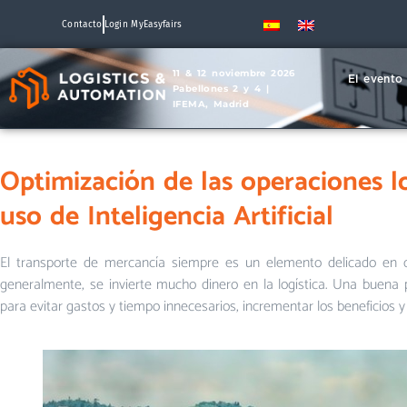
Contacto
Login MyEasyfairs
11 & 12 noviembre 2026
El evento
Pabellones 2 y 4 |
IFEMA, Madrid
Optimización de las operaciones l
uso de Inteligencia Artificial
El transporte de mercancía siempre es un elemento delicado en c
generalmente, se invierte mucho dinero en la logística. Una buena pl
para evitar gastos y tiempo innecesarios, incrementar los beneficios y