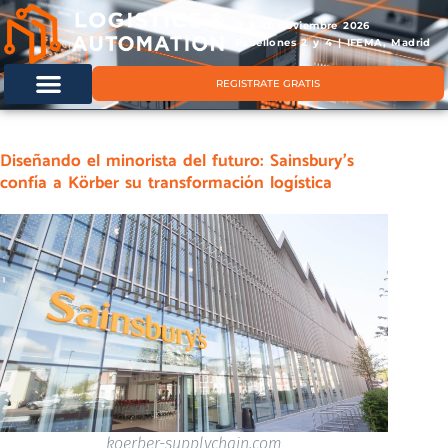
11 & 12 noviembre 2026
Pabellones 2 y 4 | IFEMA, Madrid
REGISTRATE GRATIS
Diseñando el minorista del futuro: Sainsbury’s
confía a Körber su transformación logística
koerber-supplychain.com