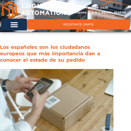
11 & 12 noviembre 2026
Pabellones 2 y 4 | IFEMA, Madrid
REGISTRATE GRATIS
Los españoles son los ciudadanos
europeos que más importancia dan a
conocer el estado de su pedido