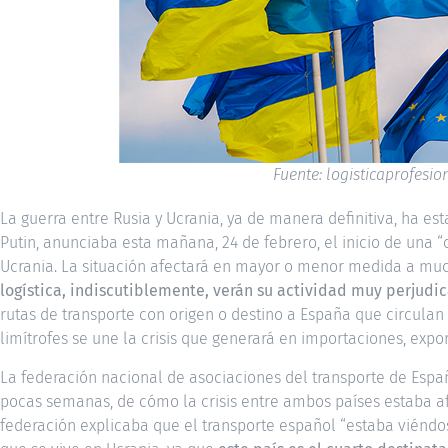
Fuente: logisticaprofesio
La guerra entre Rusia y Ucrania, ya de manera definitiva, ha est
Putin, anunciaba esta mañana, 24 de febrero, el inicio de una “
Ucrania. La situación afectará en mayor o menor medida a mu
logística, indiscutiblemente, verán su actividad muy perjudi
rutas de transporte con origen o destino a España que circulan 
limítrofes se une la crisis que generará en importaciones, exp
La federación nacional de asociaciones del transporte de Espa
pocas semanas, de cómo la crisis entre ambos países estaba af
federación explicaba que el transporte español “estaba viéndos