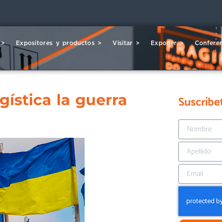
 >
Expositores y productos >
Visitar >
Exponer >
Conferen
gística la guerra
Suscríbe