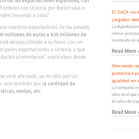
ario de las exportaciones españolas, con
 fronteras con Ucrania por Bielorrusia o
El DeCA no e
estén llevando a cabo”.
cargador deb
La digitalizaci
ra nuestros exportadores. Se ha pasado
revisar proceso
0 millones de euros a 630 millones de
su entrada en v
stá desequilibrada a su favor, con un
incipales exportaciones a Ucrania, y que
Read More 
oductos alimentarios”, explicaban desde
JHernando s
protectora pa
 se verá afectada, ya no sólo por las
igualdad en e
, sino también por l
a cantidad de
La compañía ref
sticas, ventas, etc
.
ellos en el que
60 años de tra
Read More 