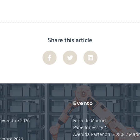
Share this article
Evento
noviembre 2026
Feria de Madrid
Pabellones 2 y 4
Avenida Partenón 5, 28042 Madr
iembre 2026