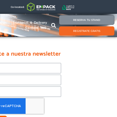
Co-located:
RESERVA TU STAND
cias
Transport & Delivery
Content 365
REGISTRATE GRATIS
te a nuestra newsletter