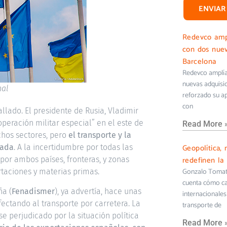
ENVIAR
Redevco ampl
con dos nuev
Barcelona
Redevco amplía 
nuevas adquisi
nal
reforzado su ap
con
allado. El presidente de Rusia, Vladimir
operación militar especial” en el este de
Read More 
chos sectores, pero
el transporte y la
Geopolítica, 
cada
. A la incertidumbre por todas las
redefinen la 
por ambos países, fronteras, y zonas
Gonzalo Tomati
ortaciones y materias primas.
cuenta cómo cam
ña (
Fenadismer
), ya advertía, hace unas
internacionales 
ectando al transporte por carretera. La
transporte de
e perjudicado por la situación política
Read More 