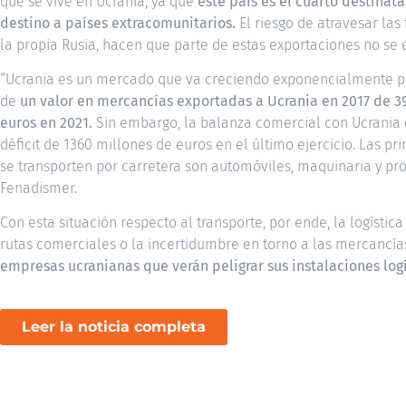
que se vive en Ucrania, ya que
este país es el cuarto destinat
destino a países extracomunitarios.
El riesgo de atravesar las
la propia Rusia, hacen que parte de estas exportaciones no se 
“Ucrania es un mercado que va creciendo exponencialmente pa
de
un valor en
mercancías exportadas a Ucrania en 2017 de 39
euros en 2021.
Sin embargo, la balanza comercial con Ucrania e
déficit de 1360 millones de euros en el último ejercicio. Las pr
se transporten por carretera son automóviles, maquinaria y pr
Fenadismer.
Con esta situación respecto al transporte, por ende, la logística
rutas comerciales o la incertidumbre en torno a las mercancías
empresas ucranianas que verán peligrar sus instalaciones logí
Leer la noticia completa