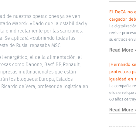
El DeCA no e
dad de nuestras operaciones ya se ven
cargador deb
ntado Maersk. «Dado que la estabilidad y
La digitalizaci
ta e indirectamente por las sanciones,
revisar proceso
. Se aplicará «cubriendo todas las
su entrada en v
este de Rusia, repasaba MSC.
Read More 
l energético, el de la alimentación, el
JHernando s
resas como Danone, Basf, BP, Renault,
protectora pa
e empresas multinacionales que están
igualdad en e
rán los bloqueos: Europa, Estados
La compañía ref
Ricardo de Vera, profesor de logística en
ellos en el que
60 años de tra
Read More 