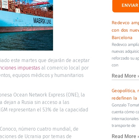
ENVIAR
Redevco ampl
con dos nuev
Barcelona
Redevco amplía 
nuevas adquisi
reforzado su ap
iado este martes que dejarán de aceptar
con
nciones impuestas
al comercio local por
entos, equipos médicos y humanitarios
Read More 
Geopolítica, 
onesa Ocean Network Express (ONE), la
redefinen la 
 dejan a Rusia sin acceso a las
Gonzalo Tomati
 CGM representan el 53% de la capacidad
cuenta cómo cam
internacionales 
transporte de
 Conoco, número cuatro mundial, de
aciones de Ucrania por temas de
Read More 