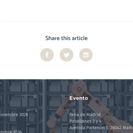
Share this article
Evento
noviembre 2026
Feria de Madrid
Pabellones 2 y 4
Avenida Partenón 5, 28042 Madr
iembre 2026