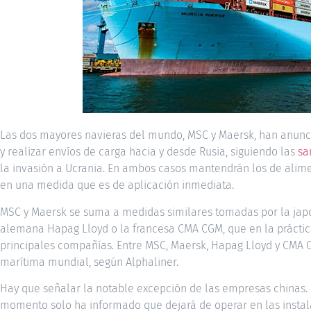
Las dos mayores navieras del mundo, MSC y Maersk, han anunc
y realizar envíos de carga hacia y desde Rusia, siguiendo las
sa
la invasión a Ucrania. En ambos casos mantendrán los de alim
en una medida que es de aplicación inmediata.
MSC y Maersk se suma a medidas similares tomadas por la jap
alemana Hapag Lloyd o la francesa CMA CGM, que en la práctica
principales compañías. Entre MSC, Maersk, Hapag Lloyd y CMA
marítima mundial, según Alphaliner.
Hay que señalar la notable excepción de las empresas chinas.
momento solo ha informado que dejará de operar en las instal