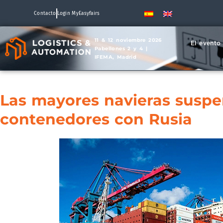
Contacto
Login MyEasyfairs
11 & 12 noviembre 2026
El evento
Pabellones 2 y 4 |
IFEMA, Madrid
Las mayores navieras suspen
contenedores con Rusia