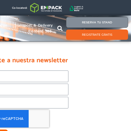
Co-located:
RESERVA TU STAND
cias
Transport & Delivery
Content 365
REGISTRATE GRATIS
te a nuestra newsletter