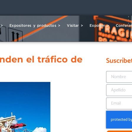
 >
Expositores y productos >
Visitar >
Exponer >
Conferen
den el tráfico de
Suscríbe