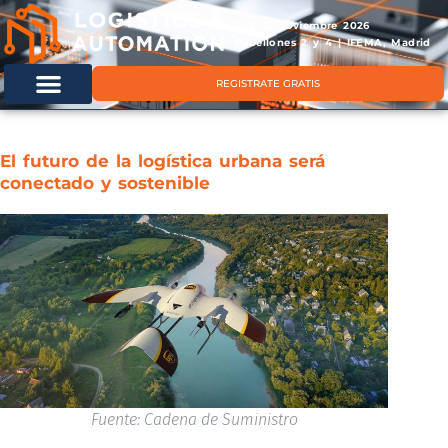
11 & 12 noviembre 2026
Pabellones 2 y 4 | IFEMA, Madrid
REGISTRATE GRATIS
El futuro de la logística urbana será
conectado y sostenible
Fuente: Cadena de Suministro