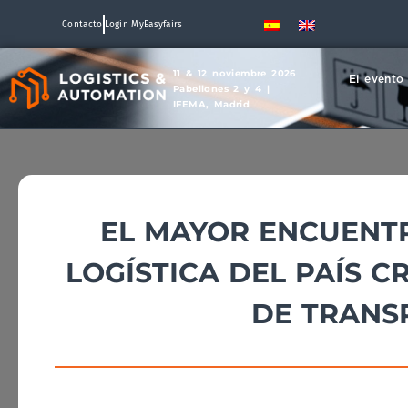
Contacto
Login MyEasyfairs
11 & 12 noviembre 2026
El evento
Pabellones 2 y 4 |
IFEMA, Madrid
EL MAYOR ENCUENT
LOGÍSTICA DEL PAÍS 
DE TRANS