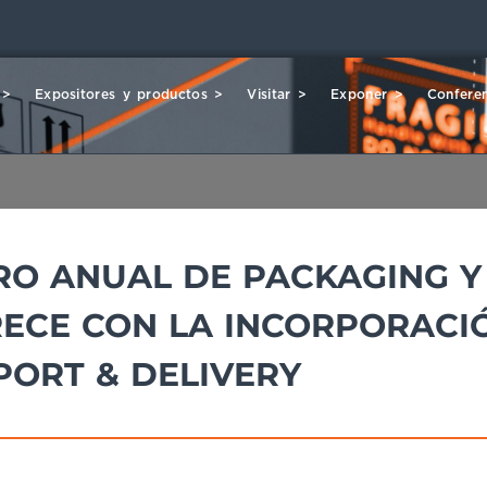
 >
Expositores y productos >
Visitar >
Exponer >
Conferen
RO ANUAL DE PACKAGING Y
CRECE CON LA INCORPORACI
PORT & DELIVERY