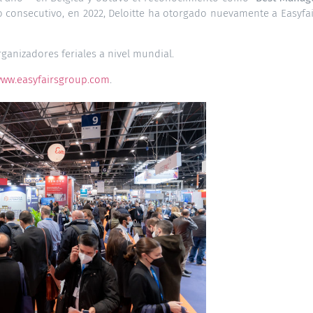
 consecutivo, en 2022, Deloitte ha otorgado nuevamente a Easyfai
rganizadores feriales a nivel mundial.
ww.easyfairsgroup.com
.