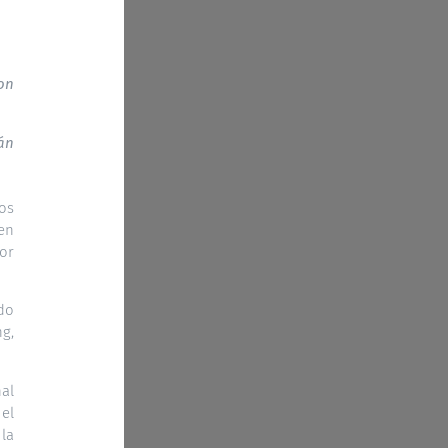
on
án
los
 en
or
do
ng,
nal
el
 la