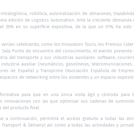
tralogística, robótica, automatización de almacenes, trazabilida
imera edición de Logistics Automation. Ante la creciente demanda
del 39% en su superficie expositiva, de la que un 91% ha sido 
e venían celebrando, como los Innovation Tours, los Premios Líde
a Sala Punto de encuentro del conocimiento, el evento presenta 
tria del transporte y sus industrias auxiliares: software, courier
 industria auxiliar (neumáticos, gasolineras, telecomunicaciones
ores de España) y Transprime (Asociación Española de Empres
 espacios de networking entre los asistentes y un espacio exposit
formativa para que en una única visita ágil y cómoda para l
as innovaciones con las que optimizar sus cadenas de suministr
 del producto final.
se a continuación, permitirá el acceso gratuito a todas las zon
 Transport & Delivery) así como a todas las actividades y jornad