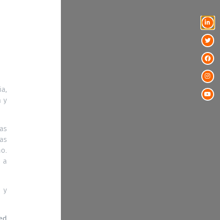
ia,
a y
ras
as
o.
 a
 y
ed