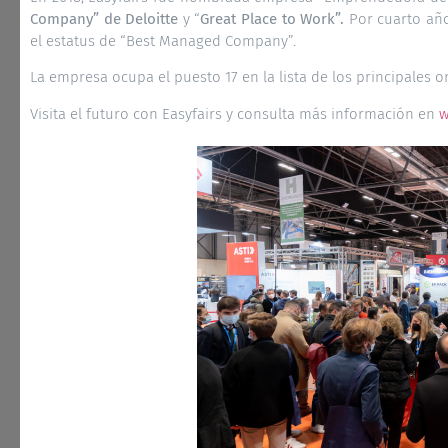
Company”
de Deloitte
y “
Great Place to Work”.
Por cuarto año
el estatus de “Best Managed Company”.
La empresa ocupa el puesto 17 en la lista de los principales o
Visita el futuro con Easyfairs y consulta más información en
w