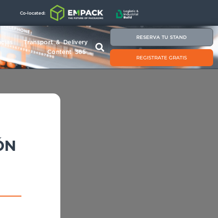
Co-located:
RESERVA TU STAND
cias
Transport & Delivery
Content 365
REGISTRATE GRATIS
ÓN