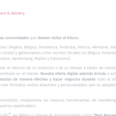
ort & Delivery
 las comunidades
que
deseen visitar el futuro.
 (Argelia, Bélgica, Dinamarca, Finlandia, Francia, Alemania, Ital
no Unido) y gestionamos ocho recintos feriales en Bélgica, Holand
inchem, Hardenberg, Malmö y Estocolmo).
ntar el retorno de su inversión y de su tiempo a través de nuest
 centrada en el cliente.
Nuestra oferta digital
además brinda
a est
ntactos de manera efectiva y hacer negocios durante
todo el añ
rear formatos online atractivos y personalizados que se adapten
rometidos, implementa las mejores herramientas de marketing
uestros stakeholders.
®
l año
” en Bélgica y obtuvo el reconocimiento como
“Best Manag