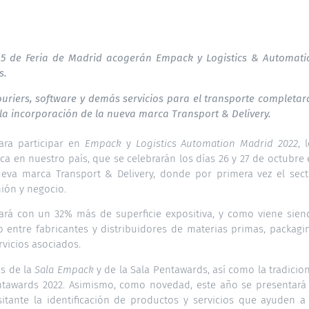
y 5 de Feria de Madrid acogerán Empack y Logistics & Automati
s.
ouriers, software y demás servicios para el transporte completar
a la incorporación de la nueva marca Transport & Delivery.
para participar en
Empack
y
Logistics Automation Madrid 2022
, 
ica en nuestro país, que se celebrarán los días 26 y 27 de octubre
eva marca Transport & Delivery, donde por primera vez el sect
ión y negocio.
tará con un 32% más de superficie expositiva, y como viene sien
ro entre fabricantes y distribuidores de materias primas, packagi
rvicios asociados.
as de la
Sala Empack
y de la Sala Pentawards, así como la tradicio
ntawards 2022. Asimismo, como novedad, este año se presentará 
visitante la identificación de productos y servicios que ayuden a