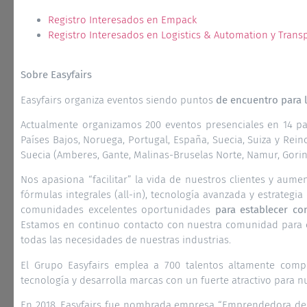
Registro Interesados en Empack
Registro Interesados en Logistics & Automation y Transp
Sobre Easyfairs
Easyfairs organiza eventos siendo puntos
de encuentro para
Actualmente organizamos 200 eventos presenciales en 14 países
Países Bajos, Noruega, Portugal, España, Suecia, Suiza y Rei
Suecia (Amberes, Gante, Malinas-Bruselas Norte, Namur, Gor
Nos apasiona “facilitar” la vida de nuestros clientes y aume
fórmulas integrales (all-in), tecnología avanzada y estrategia
comunidades excelentes oportunidades
para establecer co
Estamos en continuo contacto con nuestra comunidad para c
todas las necesidades de nuestras industrias.
El Grupo Easyfairs emplea a 700 talentos altamente comp
tecnología y desarrolla marcas con un fuerte atractivo para n
En 2018, Easyfairs fue nombrada empresa “Emprendedora de