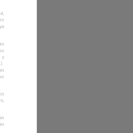
d,
 en
ya
res
su
s y
…).
as
ivo
os
o,
as
as