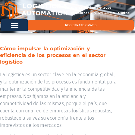
11 & 12 noviembre 2026
Pabellones 2 y 4 | IFEMA, Madrid
REGISTRATE GRATIS
Cómo impulsar la optimización y
eficiencia de los procesos en el sector
logístico
La logística es un sector clave en la economía global,
y la optimización de los procesos es fundamental para
mantener la competitividad y la eficiencia de las
empresas. Nos fijamos en la eficiencia y
competitividad de las mismas, porque el país, que
cuenta con una red de empresas logísticas robustas,
robustece a su vez su economía frente a los
imprevistos de los mercados.