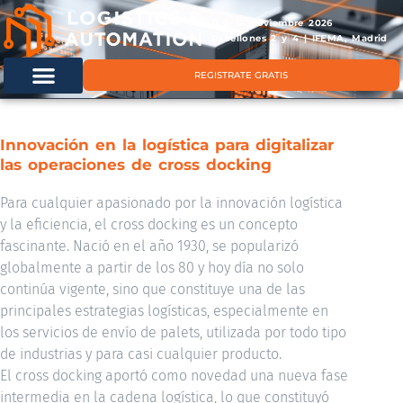
11 & 12 noviembre 2026
Pabellones 2 y 4 | IFEMA, Madrid
REGISTRATE GRATIS
Innovación en la logística para digitalizar
las operaciones de cross docking
Para cualquier apasionado por la innovación logística
y la eficiencia, el cross docking es un concepto
fascinante. Nació en el año 1930, se popularizó
globalmente a partir de los 80 y hoy día no solo
continúa vigente, sino que constituye una de las
principales estrategias logísticas, especialmente en
los servicios de envío de palets, utilizada por todo tipo
de industrias y para casi cualquier producto.
El cross docking aportó como novedad una nueva fase
intermedia en la cadena logística, lo que constituyó