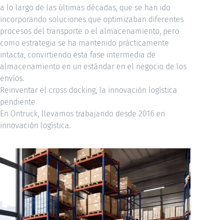
a lo largo de las últimas décadas, que se han ido
incorporando soluciones que optimizaban diferentes
procesos del transporte o el almacenamiento, pero
como estrategia se ha mantenido prácticamente
intacta, convirtiendo esta fase intermedia de
almacenamiento en un estándar en el negocio de los
envíos.
Reinventar el cross docking, la innovación logística
pendiente
En Ontruck, llevamos trabajando desde 2016 en
innovación logística.