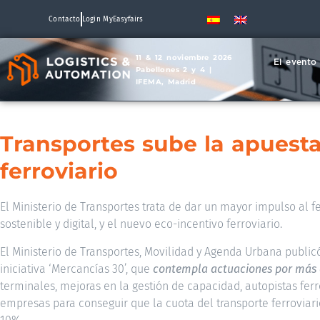
Contacto
Login MyEasyfairs
11 & 12 noviembre 2026
El evento
Pabellones 2 y 4 |
IFEMA, Madrid
Transportes sube la apuesta
ferroviario
El Ministerio de Transportes trata de dar un mayor impulso al f
sostenible y digital, y el nuevo eco-incentivo ferroviario.
El Ministerio de Transportes, Movilidad y Agenda Urbana publicó
iniciativa ‘Mercancías 30’, que
contempla actuaciones por más 
terminales, mejoras en la gestión de capacidad, autopistas ferro
empresas para conseguir que la cuota del transporte ferroviar