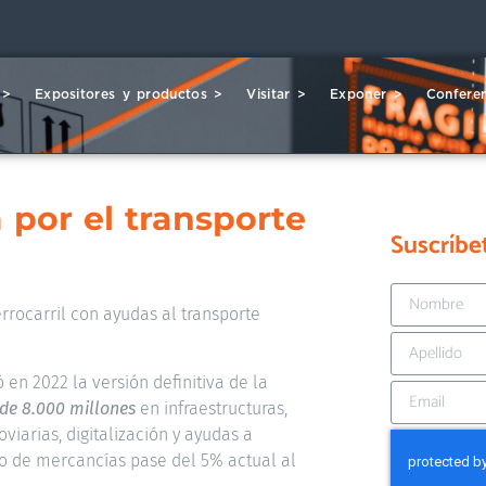
 >
Expositores y productos >
Visitar >
Exponer >
Conferen
 por el transporte
Suscríbe
errocarril con ayudas al transporte
 en 2022 la versión definitiva de la
de 8.000 millones
en infraestructuras,
viarias, digitalización y ayudas a
io de mercancías pase del 5% actual al