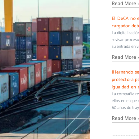
Read More 
El DeCA no e
cargador deb
La digitalizaci
revisar proceso
su entrada en v
Read More 
JHernando s
protectora pa
igualdad en e
La compañía ref
ellos en el que
60 años de tra
Read More 