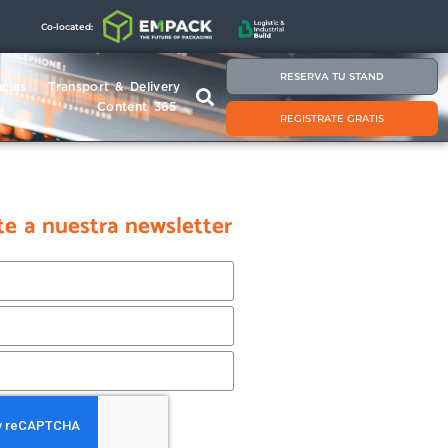
Co-located:
RESERVA TU STAND
cias
Transport & Delivery
Content 365
REGISTRATE GRATIS
te a nuestra newsletter