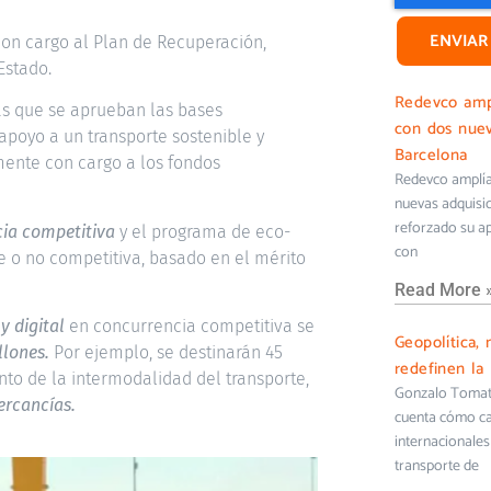
ENVIAR
con cargo al Plan de Recuperación,
Estado.
Redevco ampl
las que se aprueban las bases
con dos nuev
apoyo a un transporte sostenible y
Barcelona
mente con cargo a los fondos
Redevco amplía 
nuevas adquisi
reforzado su ap
ia competitiva
y el programa de eco-
con
le o no competitiva, basado en el mérito
Read More 
y digital
en concurrencia competitiva se
Geopolítica, 
llones.
Por ejemplo, se destinarán 45
redefinen la 
ento de la intermodalidad del transporte,
Gonzalo Tomati
ercancías.
cuenta cómo cam
internacionales 
transporte de