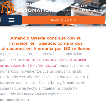
11 & 12 noviembre 2026
Pabellones 2 y 4 | IFEMA, Madrid
REGISTRATE GRATIS
Amancio Ortega continúa con su
inversión en logística: compra dos
almacenes en Alemania por 150 millones
A principios de año, este medio de comunicación
publicaba un
mapa de las inversiones logísticas de
Amancio
; mapa que, tras los
Ortega
a través de la firma “
Pontegadea
”
numerosos movimientos que la compañía ha ido
realizando este año, empieza a quedarse obsoleto. A
las inversiones realizadas en
Italia
y
Canadá
, se le
suma la que ha hecho en
Alemania
, donde ha
adquirido dos nuevas naves logísticas por
150
millones
de euros.