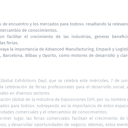
s de encuentro y los mercados para todos», resaltando la relevan
intercambio de conocimientos.
 facilitar el crecimiento de las industrias, generar benefici
as ferias.
subraya la importancia de Advanced Manufacturing, Empack y Logist
, Barcelona, Bilbao y Oporto, como motores de desarrollo y clar
Global Exhibitions Day), que se celebra este miércoles, 7 de jun
a celebración de ferias profesionales para el desarrollo social, 
ales en diversos sectores.
iación Global de la Industria de Exposiciones (UFI, por su nombre
cados para todos», subrayando así la importancia de estos espaci
idades comerciales y el intercambio de conocimientos.
imer lugar, las ferias comerciales facilitan el crecimiento de l
cios, y desarrollar oportunidades de negocio. Además, estos even