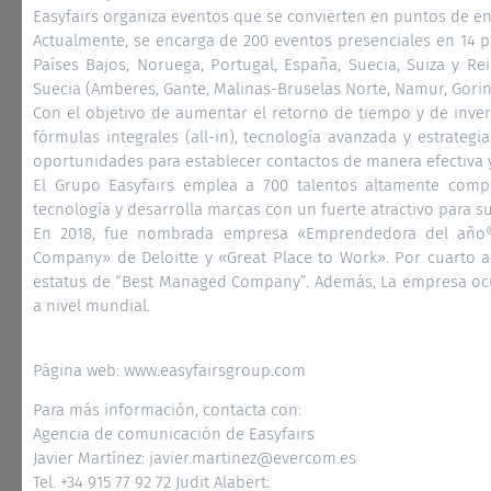
Easyfairs organiza eventos que se convierten en puntos de en
Actualmente, se encarga de 200 eventos presenciales en 14 país
Países Bajos, Noruega, Portugal, España, Suecia, Suiza y Re
Suecia (Amberes, Gante, Malinas-Bruselas Norte, Namur, Gor
Con el objetivo de aumentar el retorno de tiempo y de invers
fórmulas integrales (all-in), tecnología avanzada y estrategi
oportunidades para establecer contactos de manera efectiva 
El Grupo Easyfairs emplea a 700 talentos altamente comp
tecnología y desarrolla marcas con un fuerte atractivo para s
En 2018, fue nombrada empresa «Emprendedora del año®
Company» de Deloitte y «Great Place to Work». Por cuarto a
estatus de “Best Managed Company”. Además, La empresa ocupa
a nivel mundial.
Página web: www.easyfairsgroup.com
Para más información, contacta con:
Agencia de comunicación de Easyfairs
Javier Martínez: javier.martinez@evercom.es
Tel. +34 915 77 92 72 Judit Alabert: