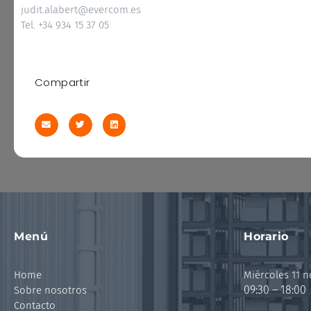
judit.alabert@evercom.es
Tel. +34 934 15 37 05
Compartir
Menú
Horario
Home
Miércoles 11 
09:30 – 18:00
Sobre nosotros
Contacto