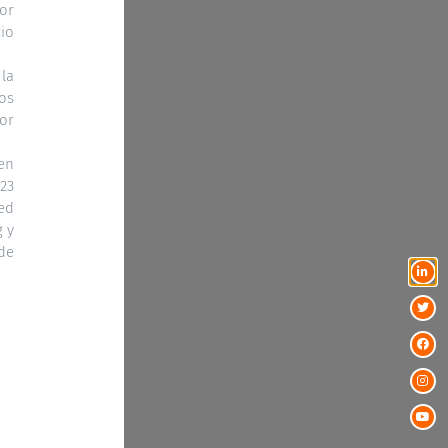
Por
cio
 la
ios
or
 en
23
ed
g y
de