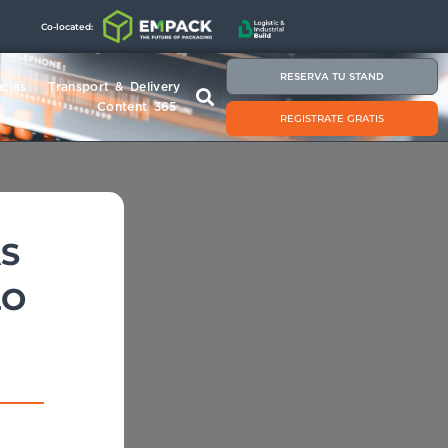
Co-located:
RESERVA TU STAND
cias
Transport & Delivery
Content 365
REGISTRATE GRATIS
AS
LO