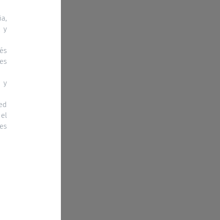
ia,
 y
vés
tes
 y
ed
el
les