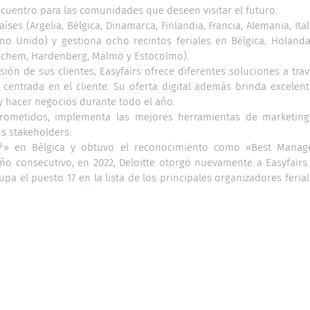
cuentro para las comunidades que deseen visitar el futuro.
es (Argelia, Bélgica, Dinamarca, Finlandia, Francia, Alemania, Ital
ino Unido) y gestiona ocho recintos feriales en Bélgica, Holanda
inchem, Hardenberg, Malmö y Estocolmo).
ión de sus clientes, Easyfairs ofrece diferentes soluciones a tra
a centrada en el cliente. Su oferta digital además brinda excelen
y hacer negocios durante todo el año.
rometidos, implementa las mejores herramientas de marketing
us stakeholders.
» en Bélgica y obtuvo el reconocimiento como «Best Manag
ño consecutivo, en 2022, Deloitte otorgó nuevamente a Easyfairs 
 el puesto 17 en la lista de los principales organizadores feria