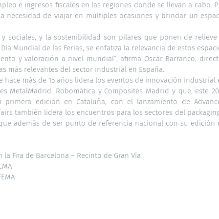
pleo e ingresos fiscales en las regiones donde se llevan a cabo. 
r la necesidad de viajar en múltiples ocasiones y brindar un espa
 y sociales, y la sostenibilidad son pilares que ponen de relieve
 Día Mundial de las Ferias, se enfatiza la relevancia de estos espac
to y valoración a nivel mundial”, afirma Oscar Barranco, direct
as más relevantes del sector industrial en España.
 hace más de 15 años lidera los eventos de innovación industrial
ones MetalMadrid, Robomática y Composites Madrid y que, este 20
u primera edición en Cataluña, con el lanzamiento de Advanc
airs también lidera los encuentros para los sectores del packagin
 que además de ser punto de referencia nacional con su edición 
 la Fira de Barcelona – Recinto de Gran Vía
FEMA
IFEMA