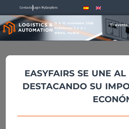
Contacto
Login MyEasyfairs
11 & 12 noviembre 2026
El evento
Pabellones 2 y 4 |
IFEMA, Madrid
EASYFAIRS SE UNE AL
DESTACANDO SU IMPO
ECONÓM