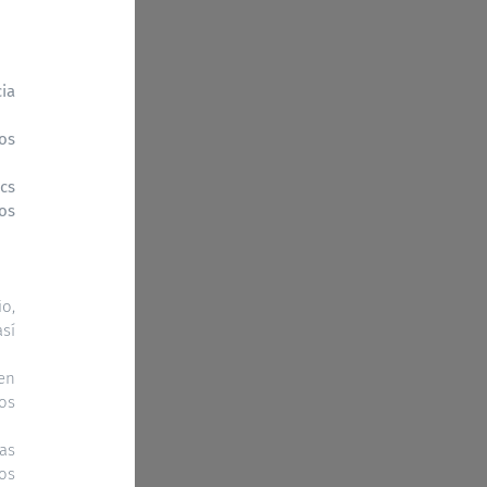
cia
os
ics
os
io,
así
 en
os
as
tos