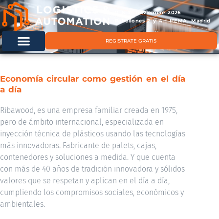
11 & 12 noviembre 2026
Pabellones 2 y 4 | IFEMA, Madrid
REGISTRATE GRATIS
Economía circular como gestión en el día
a día
Ribawood, es una empresa familiar creada en 1975,
pero de ámbito internacional, especializada en
inyección técnica de plásticos usando las tecnologías
más innovadoras. Fabricante de palets, cajas,
contenedores y soluciones a medida. Y que cuenta
con más de 40 años de tradición innovadora y sólidos
valores que se respetan y aplican en el día a día,
cumpliendo los compromisos sociales, económicos y
ambientales.