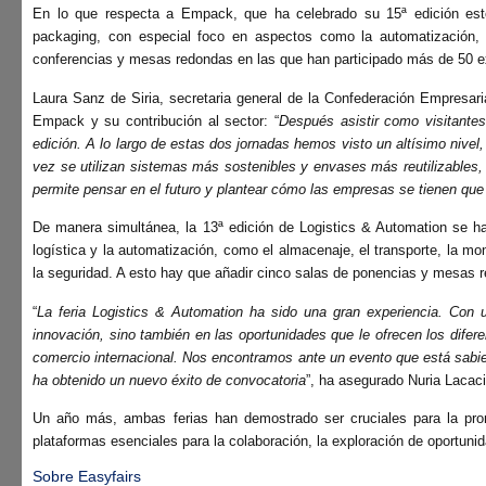
En lo que respecta a
Empack
, que ha celebrado su 15ª edición es
packaging, con especial foco en aspectos como la automatización, l
conferencias y mesas redondas en las que han participado más de 50 exp
Laura Sanz de Siria, secretaria general de la Confederación Empresar
Empack y su contribución al sector: “
Después asistir como visitante
edición. A lo largo de estas dos jornadas hemos visto un altísimo niv
vez se utilizan sistemas más sostenibles y envases más reutilizables
permite pensar en el futuro y plantear cómo las empresas se tienen que 
De manera simultánea, la 13ª edición de
Logistics & Automation
se ha
logística y la automatización, como el almacenaje, el transporte, la moni
la seguridad. A esto hay que añadir cinco salas de ponencias y mesas re
“
La feria Logistics & Automation ha sido una gran experiencia. Con 
innovación, sino también en las oportunidades que le ofrecen los dife
comercio internacional. Nos encontramos ante un evento que está sabien
ha obtenido un nuevo éxito de convocatoria
”, ha asegurado
Nuria Lacac
Un año más, ambas ferias han demostrado ser cruciales para la prom
plataformas esenciales para la colaboración, la exploración de oportunida
Sobre Easyfairs