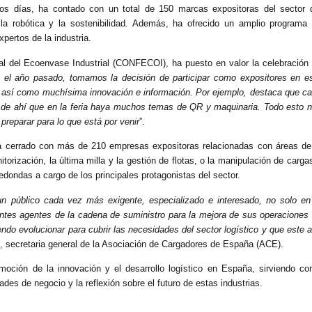
tos días, ha contado con un total de 150 marcas expositoras del sector 
a robótica y la sostenibilidad. Además, ha ofrecido un amplio programa
ertos de la industria.
ial del Ecoenvase Industrial (CONFECOI)
, ha puesto en valor la celebración
s el año pasado, tomamos la decisión de participar como expositores en e
el, así como muchísima innovación e información. Por ejemplo, destaca que c
, de ahí que en la feria haya muchos temas de QR y maquinaria. Todo esto 
preparar para lo que está por venir
”.
 cerrado con más de 210 empresas expositoras relacionadas con áreas de
torización, la última milla y la gestión de flotas, o la manipulación de carga
dondas a cargo de los principales protagonistas del sector.
un público cada vez más exigente, especializado e interesado, no solo en
rentes agentes de la cadena de suministro para la mejora de sus operaciones
do evolucionar para cubrir las necesidades del sector logístico y que este 
i, secretaria general de la Asociación de Cargadores de España (ACE)
.
oción de la innovación y el desarrollo logístico en España, sirviendo c
des de negocio y la reflexión sobre el futuro de estas industrias.