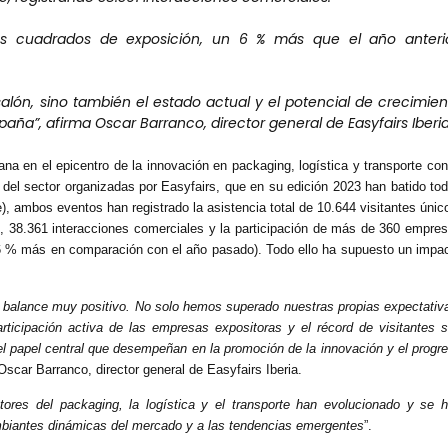
s cuadrados de exposición, un 6 % más que el año anterio
 salón, sino también el estado actual y el potencial de crecimie
spaña”, afirma Oscar Barranco, director general de Easyfairs Iberia
a en el epicentro de la innovación en packaging, logística y transporte con
as del sector organizadas por Easyfairs, que en su edición 2023 han batido to
), ambos eventos han registrado la asistencia total de 10.644 visitantes únic
, 38.361 interacciones comerciales y la participación de más de 360 empre
n 6 % más en comparación con el año pasado). Todo ello ha supuesto un impa
balance muy positivo. No solo hemos superado nuestras propias expectativ
rticipación activa de las empresas expositoras y el récord de visitantes 
 del papel central que desempeñan en la promoción de la innovación y el progr
Oscar Barranco, director general de Easyfairs Iberia
.
res del packaging, la logística y el transporte han evolucionado y se 
ambiantes dinámicas del mercado y a las tendencias emergentes
”.