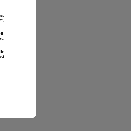
os,
te,
ll-
ara
lla
est