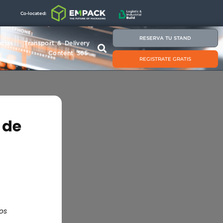
Co-located:
RESERVA TU STAND
cias
Transport & Delivery
Content 365
REGISTRATE GRATIS
 de
os