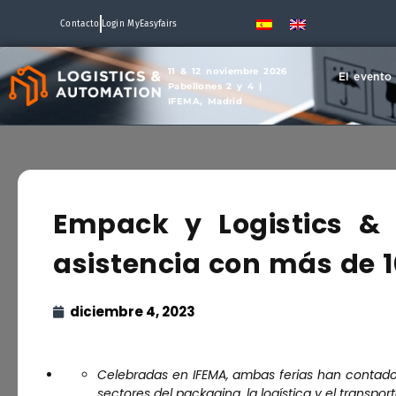
Contacto
Login MyEasyfairs
11 & 12 noviembre 2026
El evento
Pabellones 2 y 4 |
IFEMA, Madrid
Empack y Logistics &
asistencia con más de 1
diciembre 4, 2023
Celebradas en IFEMA, ambas ferias han contado
sectores del packaging, la logística y el transpor