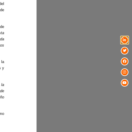
del
 de
 de
sta
ada
nos
 la
s y
 la
 de
año
omo