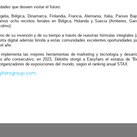
ades que deseen visitar el futuro.
lia, Bélgica, Dinamarca, Finlandia, Francia, Alemania, Italia, Países Baj
amos ocho recintos feriales en Bélgica, Holanda y Suecia (Amberes, Gan
colmo).
rno de su inversión y de su tiempo a través de nuestras fórmulas integrales (a
oferta digital además brinda a estas comunidades excelentes oportunidades p
 el año.
implementa las mejores herramientas de marketing y tecnología y desarro
to año consecutivo, en 2023, Deloitte otorgó a Easyfairs el estatus de “B
 organizadores de exposiciones del mundo, según el ranking anual STAX.
yfairsgroup.com
.