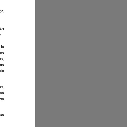
r,
nto
.
 la
dos
os,
sas
cto
as,
son
eso
han