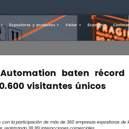
 >
Expositores y productos >
Visitar >
Exponer >
Conferen
 Automation baten récord
0.600 visitantes únicos
 con la participación de más de 360 empresas expositoras de l
te, registrando 38.361 interacciones comerciales.