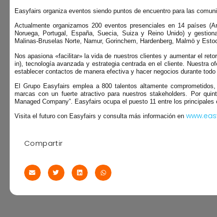
Easyfairs organiza eventos siendo puntos de encuentro para las comunid
Actualmente organizamos 200 eventos presenciales en 14 países (Arge
Noruega, Portugal, España, Suecia, Suiza y Reino Unido) y gestion
Malinas-Bruselas Norte, Namur, Gorinchem, Hardenberg, Malmö y Esto
Nos apasiona «facilitar» la vida de nuestros clientes y aumentar el reto
in), tecnología avanzada y estrategia centrada en el cliente. Nuestra 
establecer contactos de manera efectiva y hacer negocios durante todo
El Grupo Easyfairs emplea a 800 talentos altamente comprometidos, 
marcas con un fuerte atractivo para nuestros stakeholders. Por quin
Managed Company”. Easyfairs ocupa el puesto 11 entre los principales
www.eas
Visita el futuro con Easyfairs y consulta más información en
Compartir