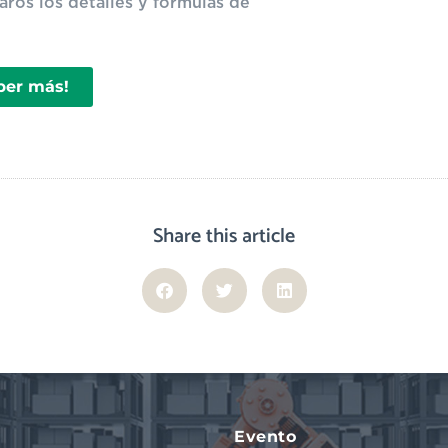
taros los detalles y fórmulas de
ber más!
Share this article
Evento