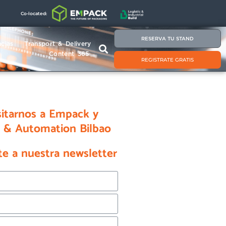
Co-located:
RESERVA TU STAND
cias
Transport & Delivery
Content 365
REGISTRATE GRATIS
sitarnos a Empack y
s & Automation Bilbao
te a nuestra newsletter