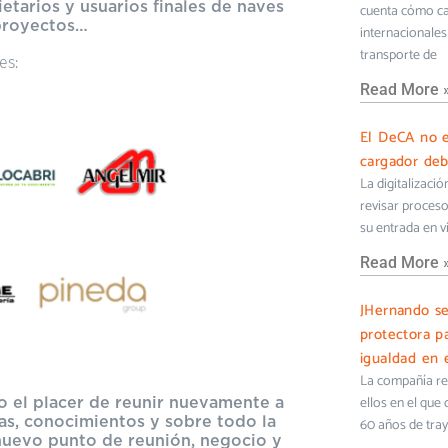
etarios y usuarios finales de naves
cuenta cómo cam
 proyectos…
internacionales 
transporte de
es:
Read More 
El DeCA no e
cargador deb
La digitalizaci
revisar proceso
su entrada en v
Read More 
JHernando s
protectora pa
igualdad en e
La compañía ref
do el placer de reunir nuevamente a
ellos en el que
as, conocimientos y sobre todo la
60 años de tra
nuevo punto de reunión, negocio y