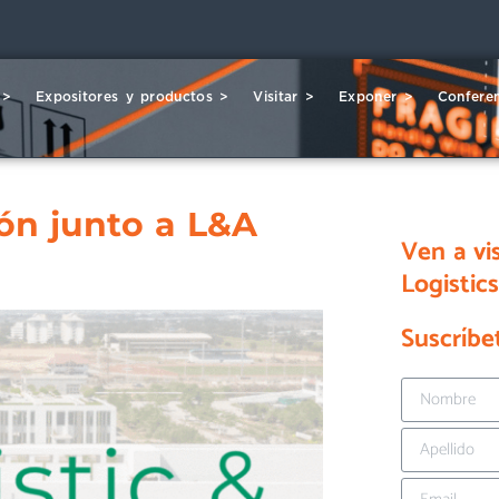
 >
Expositores y productos >
Visitar >
Exponer >
Conferen
lón junto a L&A
Ven a vi
Logistic
Suscríbe