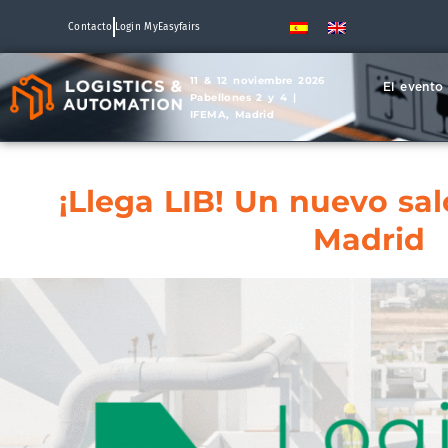
Contacto
Login MyEasyfairs
11 & 12 noviembre 2026
El evento
Pabellones 2 y 4 |
IFEMA, Madrid
¡Llega LIB! Un nuevo sa
Madrid