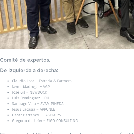
Comité de expertos.
De izquierda a derecha:
Claudio Losa – Estrada & Partners
Javier Madruga – VGP
José Gil – NEWDOCK
Luis Dominguez – DHL
Santiago Vela – SVAM PINEDA
Jesús Lacasia – APPUNLE
Oscar Barranco – EASYFAIRS
Gregorio de León – EIGO CONSULTING