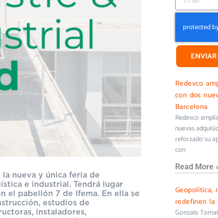
ENVIAR
Redevco ampl
con dos nuev
Barcelona
Redevco amplía 
nuevas adquisi
reforzado su ap
con
Read More 
 la nueva y única feria de
stica e industrial. Tendrá lugar
Geopolítica, 
 el pabellón 7 de Ifema. En ella se
redefinen la 
strucción, estudios de
uctoras, instaladores,
Gonzalo Tomati