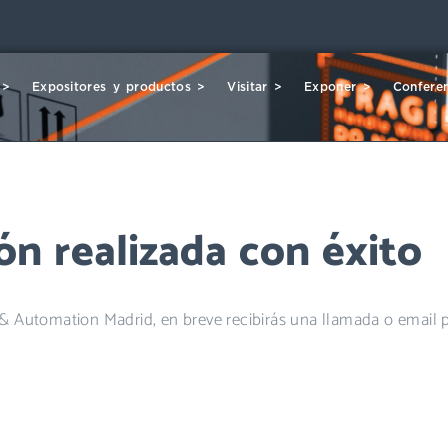
 >
Expositores y productos >
Visitar >
Exponer >
Conferen
ón realizada con éxito
cs & Automation Madrid, en breve recibirás una llamada o email 