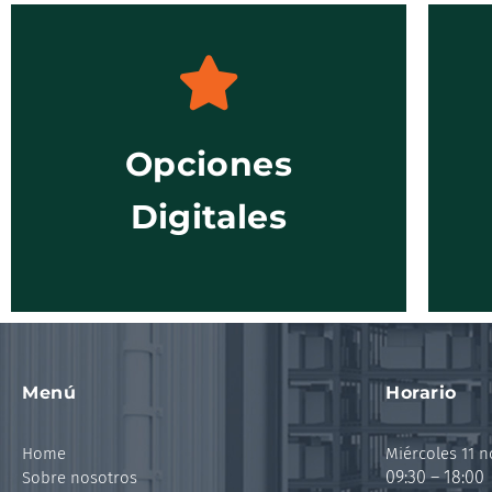
Opciones
Ver Opciones
Digitales
Menú
Horario
Home
Miércoles 11 
09:30 – 18:00
Sobre nosotros