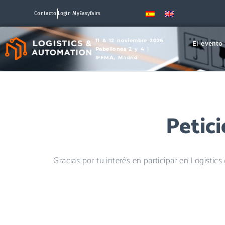
Contacto
Login MyEasyfairs
11 & 12 noviembre 2026
El evento
Pabellones 2 y 4 |
IFEMA, Madrid
Petici
Gracias por tu interés en participar en Logisti