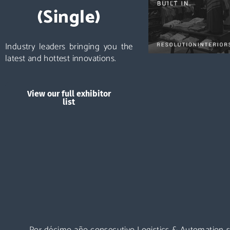
(Single)
Industry leaders bringing you the
latest and hottest innovations.
View our full exhibitor
list
Por décimo año consecutivo Logistics & Automation se