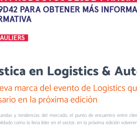
ística en Logistics & A
 marca del evento de Logistics que
sario en la próxima edición
s y tendencias del mercado, el punto de encuentro entre client
lidado como la feria líder en el sector, en la próxima edición volve