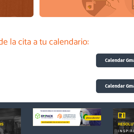
e la cita a tu calendario:
 Madrid
Consulta el protocolo de seguridad e
Calendar Gma
Medidas de segu
Calendar Gma