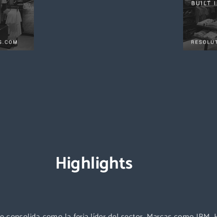
Highlights
 consolida como la feria líder del sector. Marcas como IBM,