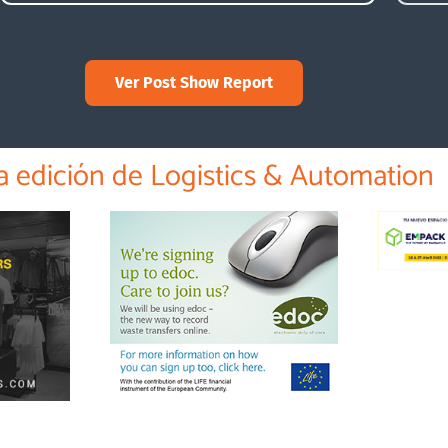
Ver Post Show Report
a edición de Logistics & Automation