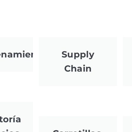
enamiento
Supply
Chain
toría