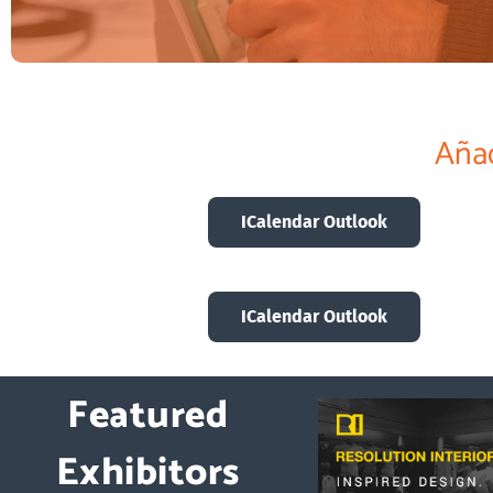
Añad
Registra tu interés en asistir a Logistics & Automation
ICalendar Outlook
Registra tu interés
ICalendar Outlook
Featured
Exhibitors