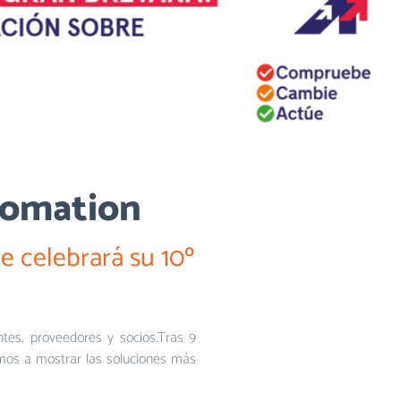
utomation
 celebrará su 10º
es, proveedores y socios.Tras 9
remos a mostrar las soluciones más