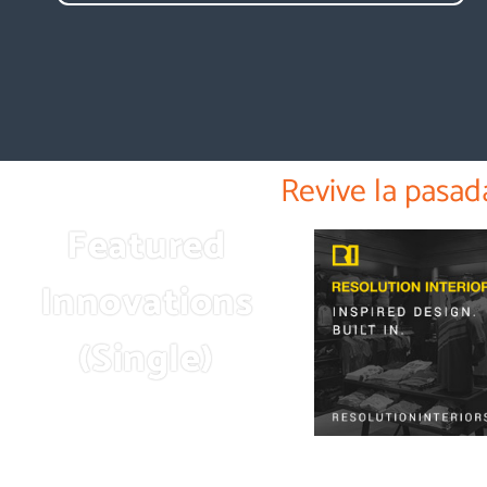
Revive la pasad
Featured
Innovations
(Single)
Industry leaders bringing you the
latest and hottest innovations.