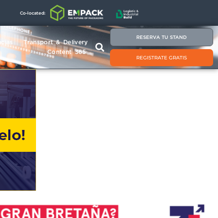
Co-located:
RESERVA TU STAND
cias
Transport & Delivery
Content 365
REGISTRATE GRATIS