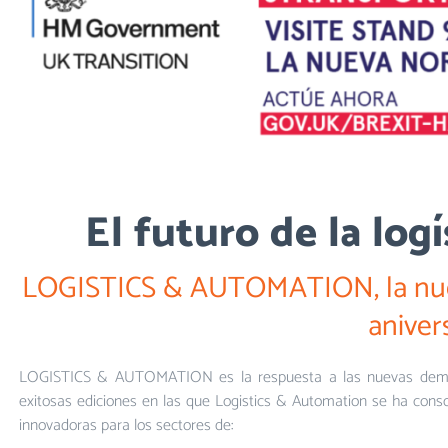
El futuro de la log
LOGISTICS & AUTOMATION, la nueva
aniver
LOGISTICS & AUTOMATION es la respuesta a las nuevas demanda
exitosas ediciones en las que Logistics & Automation se ha conso
innovadoras para los sectores de: