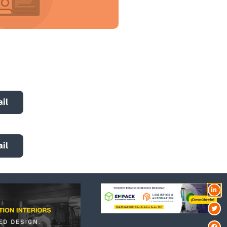
stablecido para tu visita
il
ridad
il