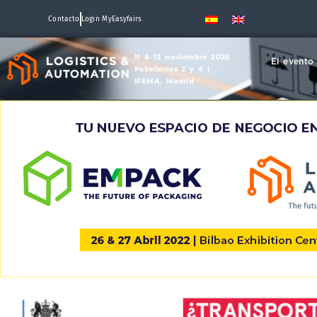
Contacto
Login MyEasyfairs
11 & 12 noviembre 2026
El evento
Pabellones 2 y 4 |
IFEMA, Madrid