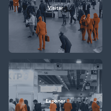
Logistics & Automation es la feria líder en España, el evento
Visitar
referente para conocer a los decisores de compras:
directores de logística, directores de compras, responsables
de e-commerce … + de 11.000 profesionales para impulsar tu
negocio.
Descubre más
Conferencias
Exponer
¡Ponentes líderes, presentaciones centradas en temas de
actualidad y perspectivas sobre el futuro del sector que