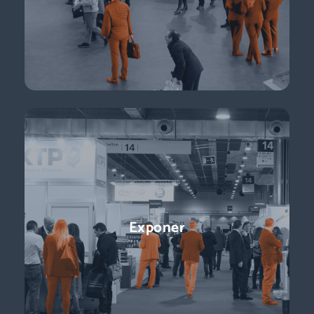
negocio.
Descubre más
Conferencias
Exponer
¡Ponentes líderes, presentaciones centradas en temas de
actualidad y perspectivas sobre el futuro del sector que
están a la vuelta de la esquina!
Descubre más