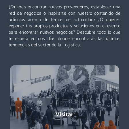
¿Quieres encontrar nuevos proveedores, establecer una
Un evento que no puedes perderte: miles de profesionales
acuden cada año a Logistics & Automation, no te quedes
red de negocios o inspirarte con nuestro contenido de
fuera. ¡Conoce nuevos proveedores, descubre todas las áreas
artículos acerca de temas de actualidad? ¿O quieres
y asiste a las mejores conferencias!
exponer tus propios productos y soluciones en el evento
para encontrar nuevos negocios? Descubre todo lo que
Descubre más
te espera en dos días donde encontrarás las últimas
tendencias del sector de la Logística.
Exponer
Logistics & Automation es la feria líder en España, el evento
Visitar
referente para conocer a los decisores de compras:
directores de logística, directores de compras, responsables
de e-commerce … + de 11.000 profesionales para impulsar tu