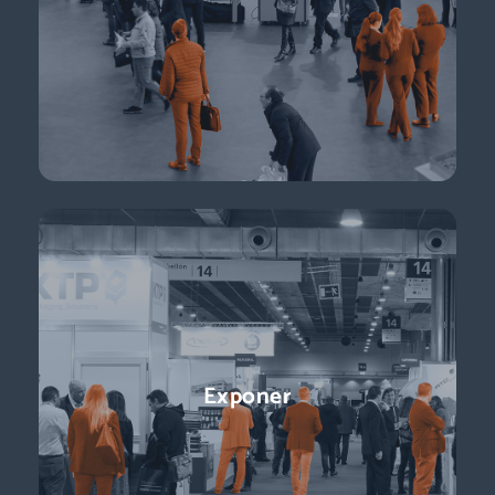
directores de logística, directores de compras, responsables
de e-commerce … + de 11.000 profesionales para impulsar tu
negocio.
Descubre más
Conferencias
Exponer
¡Ponentes líderes, presentaciones centradas en temas de
actualidad y perspectivas sobre el futuro del sector que
están a la vuelta de la esquina!