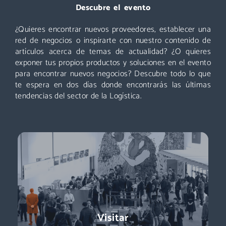
Visitar
Descubre el evento
¿Quieres encontrar nuevos proveedores, establecer una
Un evento que no puedes perderte: miles de profesionales
acuden cada año a Logistics & Automation, no te quedes
red de negocios o inspirarte con nuestro contenido de
fuera. ¡Conoce nuevos proveedores, descubre todas las áreas
artículos acerca de temas de actualidad? ¿O quieres
y asiste a las mejores conferencias!
exponer tus propios productos y soluciones en el evento
para encontrar nuevos negocios? Descubre todo lo que
Descubre más
te espera en dos días donde encontrarás las últimas
tendencias del sector de la Logística.
Exponer
Logistics & Automation es la feria líder en España, el evento
Visitar
referente para conocer a los decisores de compras: