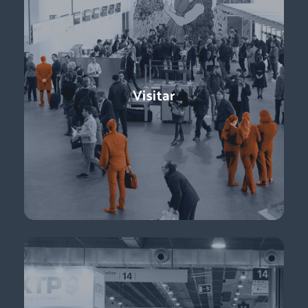
Exponer
Logistics & Automation es la feria líder en España, el evento
Visitar
referente para conocer a los decisores de compras:
directores de logística, directores de compras, responsables
de e-commerce … + de 11.000 profesionales para impulsar tu
negocio.
Descubre más