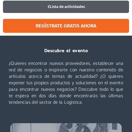
Lista de actividades
REGÍSTRATE GRATIS AHORA
Visitar
Descubre el evento
¿Quieres encontrar nuevos proveedores, establecer una
Un evento que no puedes perderte: miles de profesionales
acuden cada año a Logistics & Automation, no te quedes
red de negocios o inspirarte con nuestro contenido de
fuera. ¡Conoce nuevos proveedores, descubre todas las áreas
artículos acerca de temas de actualidad? ¿O quieres
y asiste a las mejores conferencias!
exponer tus propios productos y soluciones en el evento
para encontrar nuevos negocios? Descubre todo lo que
Descubre más
te espera en dos días donde encontrarás las últimas
tendencias del sector de la Logística.