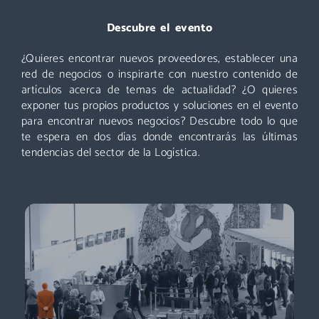
Visitar
Descubre el evento
¿Quieres encontrar nuevos proveedores, establecer una
Un evento que no puedes perderte: miles de profesionales
acuden cada año a Logistics & Automation, no te quedes
red de negocios o inspirarte con nuestro contenido de
fuera. ¡Conoce nuevos proveedores, descubre todas las áreas
artículos acerca de temas de actualidad? ¿O quieres
y asiste a las mejores conferencias!
exponer tus propios productos y soluciones en el evento
para encontrar nuevos negocios? Descubre todo lo que
Descubre más
te espera en dos días donde encontrarás las últimas
tendencias del sector de la Logística.
Exponer
Logistics & Automation es la feria líder en España, el evento