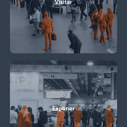
Visitar
referente para conocer a los decisores de compras:
directores de logística, directores de compras, responsables
de e-commerce … + de 11.000 profesionales para impulsar tu
negocio.
Descubre más
Conferencias
Exponer
¡Ponentes líderes, presentaciones centradas en temas de
actualidad y perspectivas sobre el futuro del sector que
están a la vuelta de la esquina!