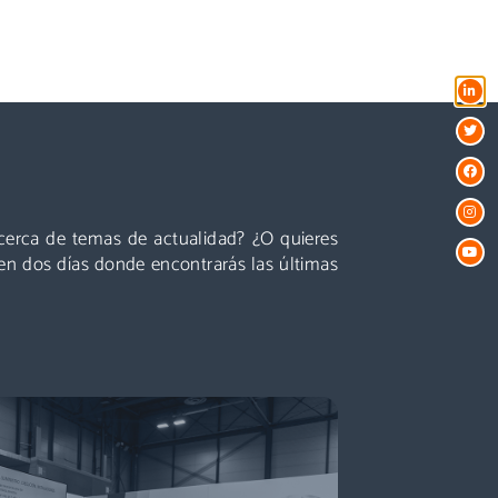
Conferencias
es líderes, presentaciones centradas en temas
ctualidad y perspectivas sobre el futuro del
acerca de temas de actualidad? ¿O quieres
ector que están a la vuelta de la esquina!
en dos días donde encontrarás las últimas
Descubre más