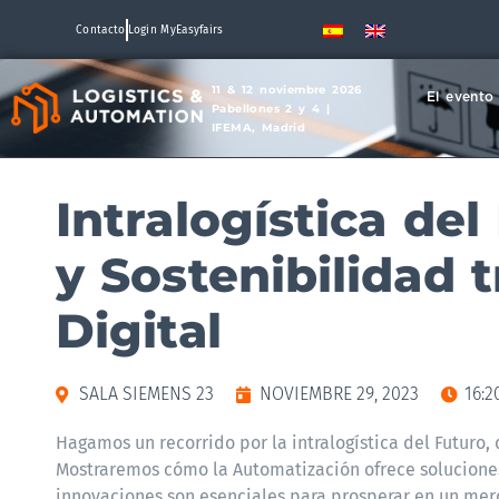
Contacto
Login MyEasyfairs
11 & 12 noviembre 2026
El evento
Pabellones 2 y 4 |
IFEMA, Madrid
Intralogística de
y Sostenibilidad 
Digital
SALA SIEMENS 23
NOVIEMBRE 29, 2023
16:2
Hagamos un recorrido por la intralogística del Futuro,
Mostraremos cómo la Automatización ofrece soluciones
innovaciones son esenciales para prosperar en un mer