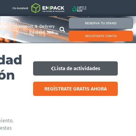
Co-located:
RESERVA TU STAND
cias
Transport & Delivery
Content 365
REGISTRATE GRATIS
idad
Lista de actividades
ión
REGÍSTRATE GRATIS AHORA
miento.
 estas