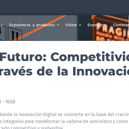
 >
Expositores y productos >
Visitar >
Exponer >
Conferen
l Futuro: Competitiv
través de la Innovac
0 - 16:50
 donde la Innovación Digital se convierte en la base del creci
 integrales para transformar la cadena de suministro y cómo
cado competitivo y sostenible.