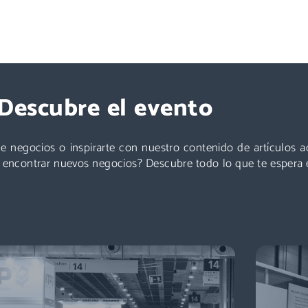
Exponer
Descubre el evento
Logistics & Automation es la feria líder en España, el
evento referente para conocer a los decisores de
¡Ponent
compras: directores de logística, directores de
de a
e negocios o inspirarte con nuestro contenido de artículos 
compras, responsables de e-commerce … + de
s
a encontrar nuevos negocios? Descubre todo lo que te espera 
11.000 profesionales para impulsar tu negocio.
Descubre más