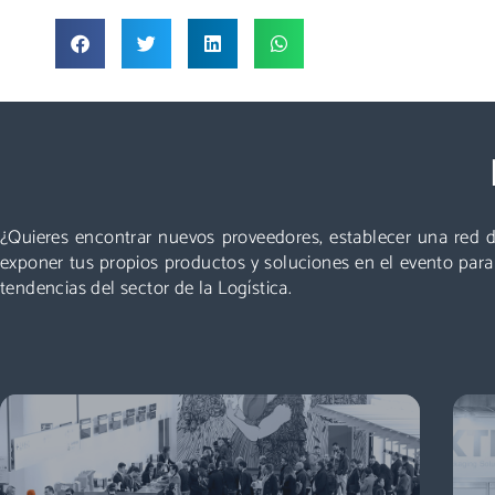
Visitar
Un evento que no puedes perderte: miles de
profesionales acuden cada año a Logistics &
Automation, no te quedes fuera. ¡Conoce nuevos
¿Quieres encontrar nuevos proveedores, establecer una red d
proveedores, descubre todas las áreas y asiste a las
exponer tus propios productos y soluciones en el evento par
mejores conferencias!
tendencias del sector de la Logística.
Descubre más