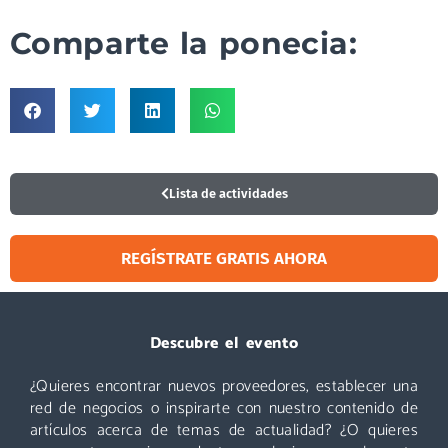
Comparte la ponecia:
Lista de actividades
REGÍSTRATE GRATIS AHORA
Visitar
Descubre el evento
¿Quieres encontrar nuevos proveedores, establecer una
Un evento que no puedes perderte: miles de profesionales
acuden cada año a Logistics & Automation, no te quedes
red de negocios o inspirarte con nuestro contenido de
fuera. ¡Conoce nuevos proveedores, descubre todas las áreas
artículos acerca de temas de actualidad? ¿O quieres
y asiste a las mejores conferencias!