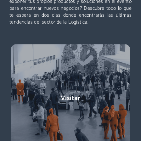
exponer tus propios productos y soluciones en el evento
para encontrar nuevos negocios? Descubre todo lo que
Descubre más
te espera en dos días donde encontrarás las últimas
tendencias del sector de la Logística.
Exponer
Logistics & Automation es la feria líder en España, el evento
Visitar
referente para conocer a los decisores de compras:
directores de logística, directores de compras, responsables
de e-commerce … + de 11.000 profesionales para impulsar tu
negocio.
Descubre más