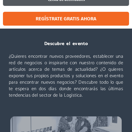
REGÍSTRATE GRATIS AHORA
Visitar
Descubre el evento
¿Quieres encontrar nuevos proveedores, establecer una
Un evento que no puedes perderte: miles de profesionales
acuden cada año a Logistics & Automation, no te quedes
red de negocios o inspirarte con nuestro contenido de
fuera. ¡Conoce nuevos proveedores, descubre todas las áreas
artículos acerca de temas de actualidad? ¿O quieres
y asiste a las mejores conferencias!
exponer tus propios productos y soluciones en el evento
para encontrar nuevos negocios? Descubre todo lo que
Descubre más
te espera en dos días donde encontrarás las últimas
tendencias del sector de la Logística.