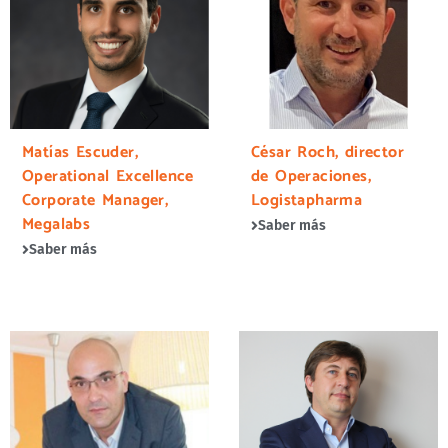
Matías Escuder,
César Roch, director
Operational Excellence
de Operaciones,
Corporate Manager,
Logistapharma
Megalabs
Saber más
Saber más