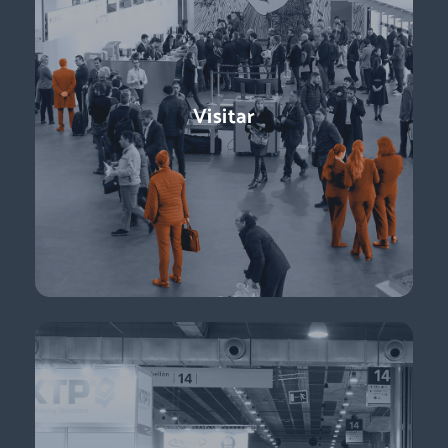
Exponer
Logistics & Automation es la feria líder en España, el evento
Visitar
referente para conocer a los decisores de compras:
directores de logística, directores de compras, responsables
de e-commerce … + de 11.000 profesionales para impulsar tu
negocio.
Descubre más