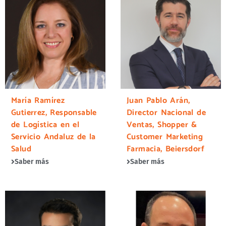
María Ramírez
Juan Pablo Arán,
Gutierrez, Responsable
Director Nacional de
de Logística en el
Ventas, Shopper &
Servicio Andaluz de la
Customer Marketing
Salud
Farmacia, Beiersdorf
Saber más
Saber más