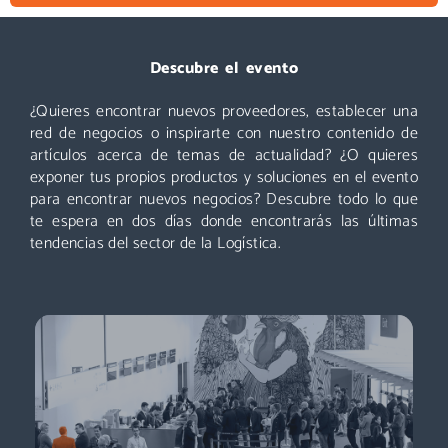
Visitar
Descubre el evento
¿Quieres encontrar nuevos proveedores, establecer una
Un evento que no puedes perderte: miles de profesionales
acuden cada año a Logistics & Automation, no te quedes
red de negocios o inspirarte con nuestro contenido de
fuera. ¡Conoce nuevos proveedores, descubre todas las áreas
artículos acerca de temas de actualidad? ¿O quieres
y asiste a las mejores conferencias!
exponer tus propios productos y soluciones en el evento
para encontrar nuevos negocios? Descubre todo lo que
Descubre más
te espera en dos días donde encontrarás las últimas
tendencias del sector de la Logística.
Exponer