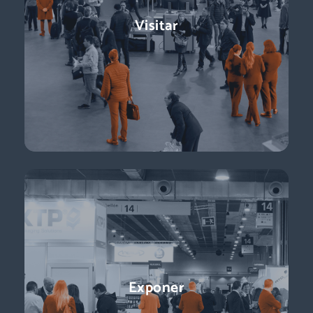
Logistics & Automation es la feria líder en España, el evento
Visitar
referente para conocer a los decisores de compras:
directores de logística, directores de compras, responsables
de e-commerce … + de 11.000 profesionales para impulsar tu
negocio.
Descubre más
Conferencias
Exponer
¡Ponentes líderes, presentaciones centradas en temas de
actualidad y perspectivas sobre el futuro del sector que