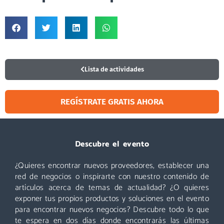
Lista de actividades
REGÍSTRATE GRATIS AHORA
Visitar
Descubre el evento
¿Quieres encontrar nuevos proveedores, establecer una
Un evento que no puedes perderte: miles de profesionales
acuden cada año a Logistics & Automation, no te quedes
red de negocios o inspirarte con nuestro contenido de
fuera. ¡Conoce nuevos proveedores, descubre todas las áreas
artículos acerca de temas de actualidad? ¿O quieres
y asiste a las mejores conferencias!
exponer tus propios productos y soluciones en el evento
para encontrar nuevos negocios? Descubre todo lo que
Descubre más
te espera en dos días donde encontrarás las últimas