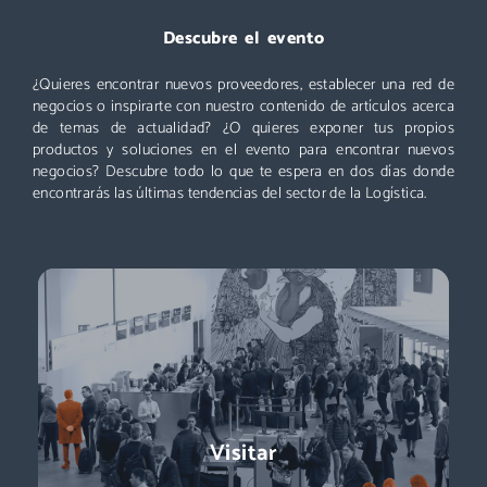
Descubre el evento
Un evento que no puedes perderte: miles de profesionales
acuden cada año a Logistics & Automation, no te quedes
¿Quieres encontrar nuevos proveedores, establecer una red de
fuera. ¡Conoce nuevos proveedores, descubre todas las áreas
negocios o inspirarte con nuestro contenido de artículos acerca
y asiste a las mejores conferencias!
de temas de actualidad? ¿O quieres exponer tus propios
productos y soluciones en el evento para encontrar nuevos
Descubre más
negocios? Descubre todo lo que te espera en dos días donde
encontrarás las últimas tendencias del sector de la Logística.
Exponer
Logistics & Automation es la feria líder en España, el evento
Visitar
referente para conocer a los decisores de compras:
directores de logística, directores de compras, responsables