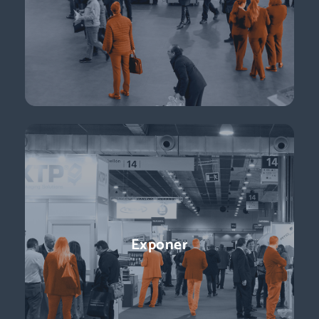
de e-commerce … + de 11.000 profesionales para impulsar tu
negocio.
Descubre más
Conferencias
Exponer
¡Ponentes líderes, presentaciones centradas en temas de
actualidad y perspectivas sobre el futuro del sector que
están a la vuelta de la esquina!
Descubre más