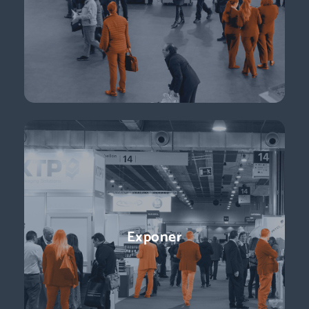
de e-commerce … + de 11.000 profesionales para impulsar tu
negocio.
Descubre más
Conferencias
Exponer
¡Ponentes líderes, presentaciones centradas en temas de
actualidad y perspectivas sobre el futuro del sector que
están a la vuelta de la esquina!
Descubre más