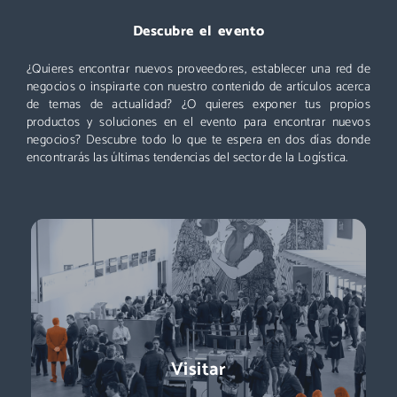
Descubre el evento
Un evento que no puedes perderte: miles de profesionales
acuden cada año a Logistics & Automation, no te quedes
¿Quieres encontrar nuevos proveedores, establecer una red de
fuera. ¡Conoce nuevos proveedores, descubre todas las áreas
negocios o inspirarte con nuestro contenido de artículos acerca
y asiste a las mejores conferencias!
de temas de actualidad? ¿O quieres exponer tus propios
productos y soluciones en el evento para encontrar nuevos
Descubre más
negocios? Descubre todo lo que te espera en dos días donde
encontrarás las últimas tendencias del sector de la Logística.
Exponer
Logistics & Automation es la feria líder en España, el evento
Visitar
referente para conocer a los decisores de compras:
directores de logística, directores de compras, responsables