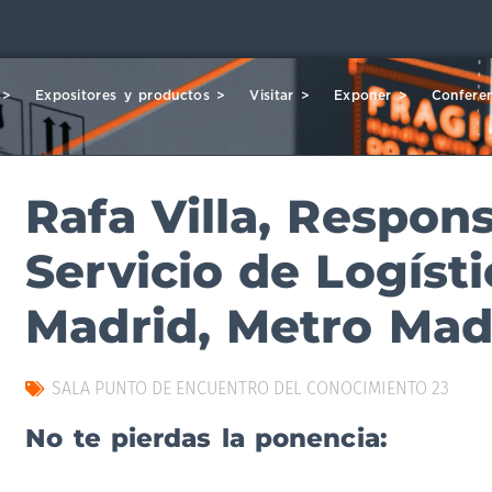
 >
Expositores y productos >
Visitar >
Exponer >
Conferen
Rafa Villa, Respon
Servicio de Logíst
Madrid, Metro Mad
SALA PUNTO DE ENCUENTRO DEL CONOCIMIENTO 23
No te pierdas la ponencia: