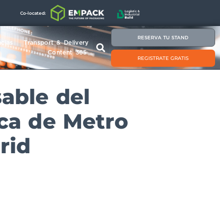
Co-located:
RESERVA TU STAND
cias
Transport & Delivery
Content 365
REGISTRATE GRATIS
sable del
ica de Metro
rid