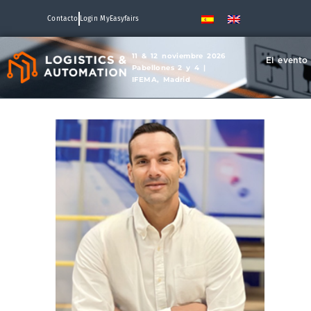
Contacto
Login MyEasyfairs
11 & 12 noviembre 2026
El evento
Pabellones 2 y 4 |
IFEMA, Madrid