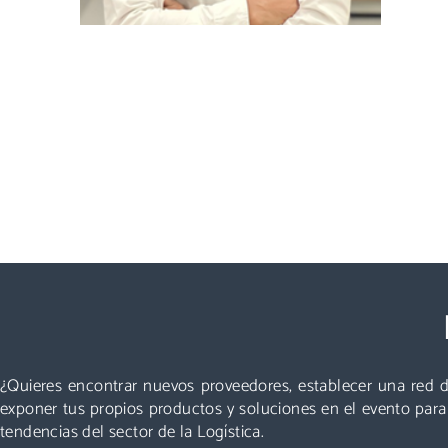
Visitar
Un evento que no puedes perderte: miles de
profesionales acuden cada año a Logistics &
Automation, no te quedes fuera. ¡Conoce nuevos
¿Quieres encontrar nuevos proveedores, establecer una red d
proveedores, descubre todas las áreas y asiste a las
exponer tus propios productos y soluciones en el evento par
mejores conferencias!
tendencias del sector de la Logística.