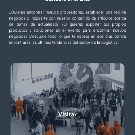
Un evento que no puedes perderte: miles de profesionales
acuden cada año a Logistics & Automation, no te quedes
¿Quieres encontrar nuevos proveedores, establecer una red de
fuera. ¡Conoce nuevos proveedores, descubre todas las áreas
negocios o inspirarte con nuestro contenido de artículos acerca
y asiste a las mejores conferencias!
de temas de actualidad? ¿O quieres exponer tus propios
productos y soluciones en el evento para encontrar nuevos
Descubre más
negocios? Descubre todo lo que te espera en dos días donde
encontrarás las últimas tendencias del sector de la Logística.
Exponer
Logistics & Automation es la feria líder en España, el evento
Visitar
referente para conocer a los decisores de compras:
directores de logística, directores de compras, responsables
de e-commerce … + de 11.000 profesionales para impulsar tu
negocio.