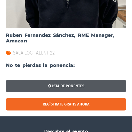
Ruben Fernandez Sánchez, RME Manager,
Amazon
SALA LOG TALENT 22
No te pierdas la ponencia:
LISTA DE PONENTES
REGÍSTRATE GRATIS AHORA
Visitar
Descubre el evento