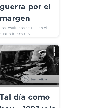
guerra por el
margen
Los resultados de UPS en el
cuarto trimestre y
Tal día como