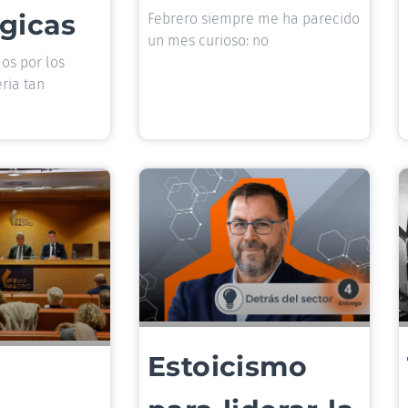
gicas
Febrero siempre me ha parecido
un mes curioso: no
s por los
eria tan
Estoicismo