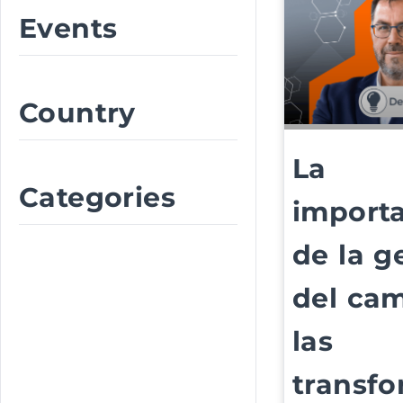
Events
Country
La
Categories
import
de la g
del ca
las
transf