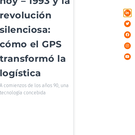
hoy – 1993 y la
revolución
silenciosa:
cómo el GPS
transformó la
logística
A comienzos de los años 90, una
tecnología concebida