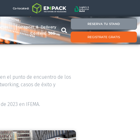
Co-located:
RESERVA TU STAND
cias
Transport & Delivery
Content 365
REGISTRATE GRATIS
á en el punto de encuentro de los
tworking, casos de éxito y
 de 2023 en IFEMA.