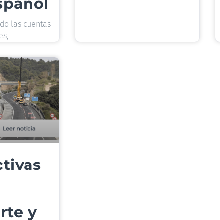
español
do las cuentas
es,
tivas
rte y