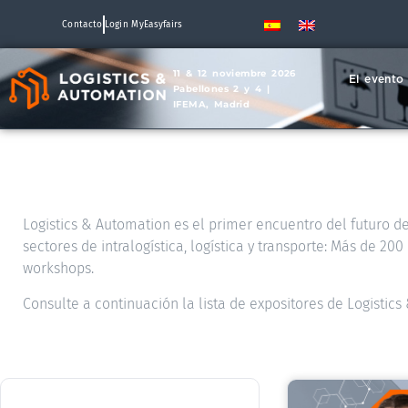
Contacto
Login MyEasyfairs
11 & 12 noviembre 2026
El evento
Pabellones 2 y 4 |
IFEMA, Madrid
Logistics & Automation es el primer encuentro del futuro de 
sectores de intralogística, logística y transporte: Más de 2
workshops.
Consulte a continuación la lista de expositores de Logistic