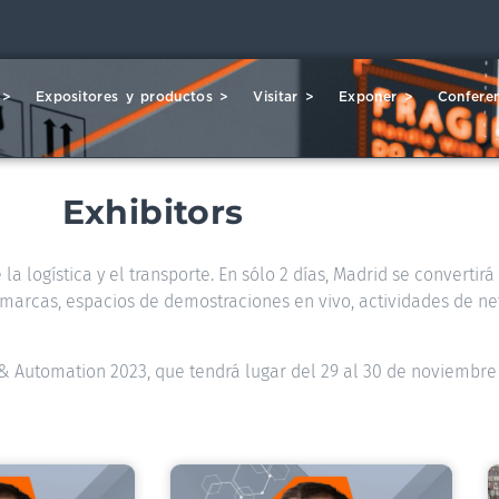
 >
Expositores y productos >
Visitar >
Exponer >
Conferen
Exhibitors
la logística y el transporte. En sólo 2 días, Madrid se convertir
00 marcas, espacios de demostraciones en vivo, actividades de ne
s & Automation 2023, que tendrá lugar del 29 al 30 de noviembre