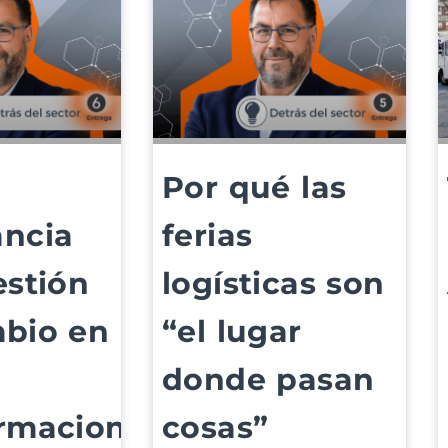
Por qué las
ancia
ferias
estión
logísticas son
mbio en
“el lugar
donde pasan
ormaciones
cosas”