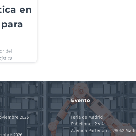
tica en
 para
or del
gística
Evento
noviembre 2026
Feria de Madrid
Pabellones 2 y 4
Avenida Partenón 5, 28042 Madr
iembre 2026