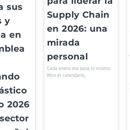
para liderar la
a sus
Supply Chain
 y
en 2026: una
a en
mirada
mblea
personal
Cada enero me pasa lo mismo.
ando
Miro el calendario,
ástico
io 2026
 sector