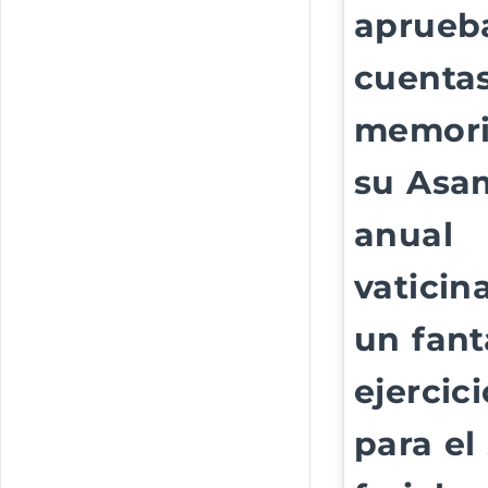
aprueb
cuentas
memori
su Asa
anual
vaticin
un fant
ejercic
para el