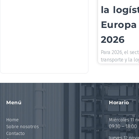
la logís
Europa
2026
Para 2026, el sect
transporte y la lo
Menú
Horario
Home
Miércoles 11 
09:30 – 18:00
Sobre nosotros
Contacto
Jueves 12 nov