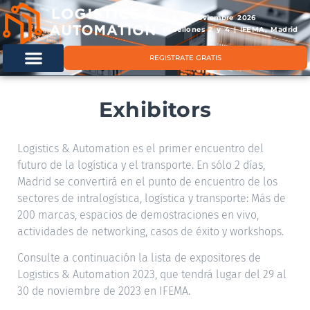
11 & 12 noviembre 2026
Pabellones 2 y 4 | IFEMA, Madrid
REGISTRATE GRATIS
Exhibitors
Logistics & Automation es el primer encuentro del
futuro de la logística y el transporte. En sólo 2 días,
Madrid se convertirá en el punto de encuentro de los
sectores de intralogística, logística y transporte: Más de
200 marcas, espacios de demostraciones en vivo,
actividades de networking, casos de éxito y workshops.
Consulte a continuación la lista de expositores de
Logistics & Automation 2023, que tendrá lugar del 29 al
30 de noviembre de 2023 en IFEMA.