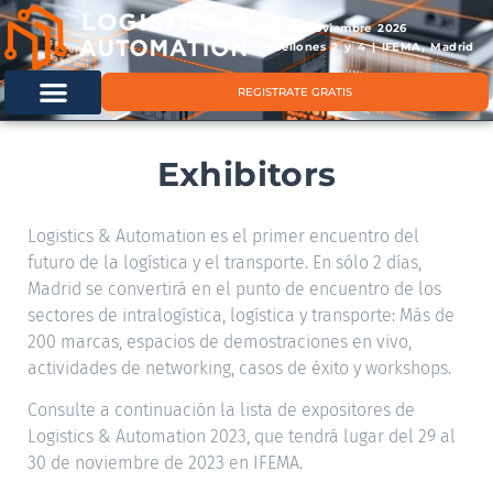
11 & 12 noviembre 2026
Pabellones 2 y 4 | IFEMA, Madrid
REGISTRATE GRATIS
Exhibitors
Logistics & Automation es el primer encuentro del
futuro de la logística y el transporte. En sólo 2 días,
Madrid se convertirá en el punto de encuentro de los
sectores de intralogística, logística y transporte: Más de
200 marcas, espacios de demostraciones en vivo,
actividades de networking, casos de éxito y workshops.
Consulte a continuación la lista de expositores de
Logistics & Automation 2023, que tendrá lugar del 29 al
30 de noviembre de 2023 en IFEMA.