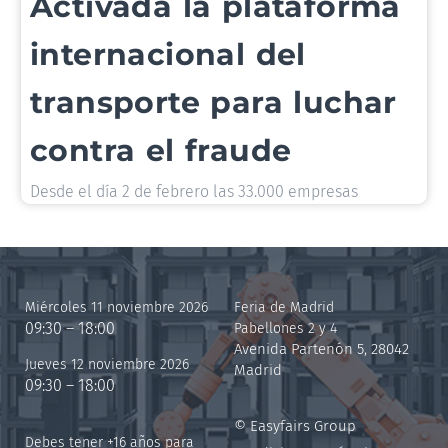
Activada la plataforma
internacional del
transporte para luchar
contra el fraude
Desde el día 2 de febrero las 33.000 empresas
Miércoles 11 noviembre 2026
Feria de Madrid
09:30 – 18:00
Pabellones 2 y 4
Avenida Partenón 5, 28042
Jueves 12 noviembre 2026
Madrid
09:30 – 18:00
© Easyfairs Group
Debes tener +16 años para