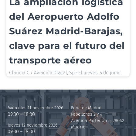
La ampliación logística
del Aeropuerto Adolfo
Suárez Madrid-Barajas,
clave para el futuro del
transporte aéreo
Claudia C./ Aviación Digital, Sp.- El jueves, 5 de junio,
Miércoles 11 noviembre 2026
Feria de Madrid
09:30 – 18:00
Pabellones 2 y 4
Avenida Partenón 5, 28042
Jueves 12 noviembre 2026
Madrid
09:30 – 18:00