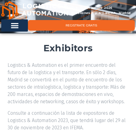
11 & 12 noviembre 2026
Pabellones 2 y 4 | IFEMA, Madrid
REGISTRATE GRATIS
Exhibitors
Logistics & Automation es el primer encuentro del
futuro de la logística y el transporte. En sólo 2 días,
Madrid se convertirá en el punto de encuentro de los
sectores de intralogística, logística y transporte: Más de
200 marcas, espacios de demostraciones en vivo,
actividades de networking, casos de éxito y workshops.
Consulte a continuación la lista de expositores de
Logistics & Automation 2023, que tendrá lugar del 29 al
30 de noviembre de 2023 en IFEMA.