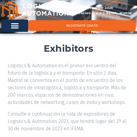
11 & 12 noviembre 2026
Pabellones 2 y 4 | IFEMA, Madrid
REGISTRATE GRATIS
Exhibitors
Logistics & Automation es el primer encuentro del
futuro de la logística y el transporte. En sólo 2 días,
Madrid se convertirá en el punto de encuentro de los
sectores de intralogística, logística y transporte: Más de
200 marcas, espacios de demostraciones en vivo,
actividades de networking, casos de éxito y workshops.
Consulte a continuación la lista de expositores de
Logistics & Automation 2023, que tendrá lugar del 29 al
30 de noviembre de 2023 en IFEMA.