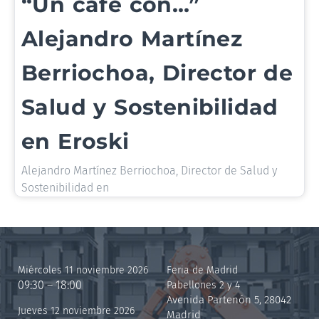
“Un café con…”
Alejandro Martínez
Berriochoa, Director de
Salud y Sostenibilidad
en Eroski
Alejandro Martínez Berriochoa, Director de Salud y
Sostenibilidad en
Miércoles 11 noviembre 2026
Feria de Madrid
09:30 – 18:00
Pabellones 2 y 4
Avenida Partenón 5, 28042
Jueves 12 noviembre 2026
Madrid