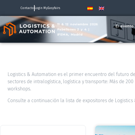
Contacto
Login MyEasyfairs
11 & 12 noviembre 2026
El evento
Pabellones 2 y 4 |
IFEMA, Madrid
Logistics & Automation es el primer encuentro del futuro de 
sectores de intralogística, logística y transporte: Más de 2
workshops.
Consulte a continuación la lista de expositores de Logistic