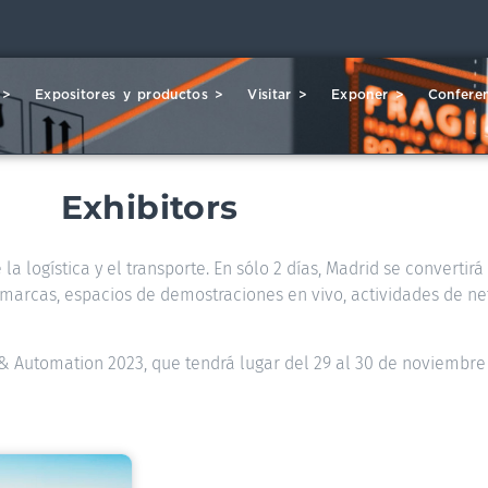
 >
Expositores y productos >
Visitar >
Exponer >
Conferen
Exhibitors
la logística y el transporte. En sólo 2 días, Madrid se convertir
00 marcas, espacios de demostraciones en vivo, actividades de ne
s & Automation 2023, que tendrá lugar del 29 al 30 de noviembre