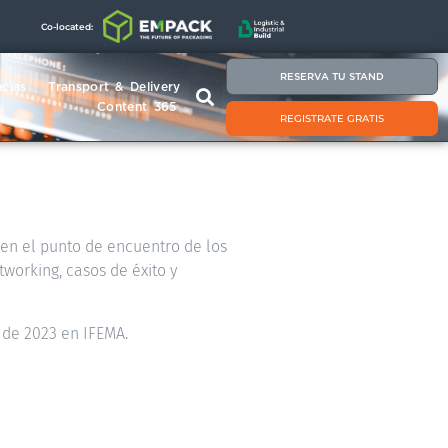
Co-located:
RESERVA TU STAND
cias
Transport & Delivery
Content 365
REGISTRATE GRATIS
á en el punto de encuentro de los
tworking, casos de éxito y
 de 2023 en IFEMA.