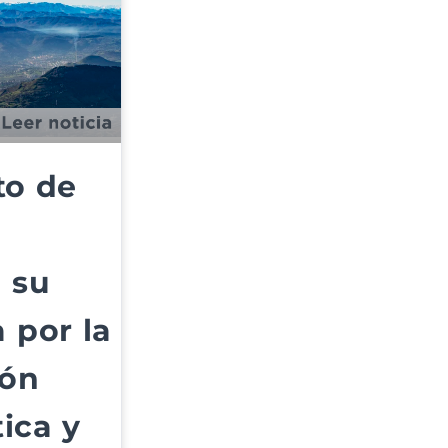
to de
 su
 por la
ión
ica y