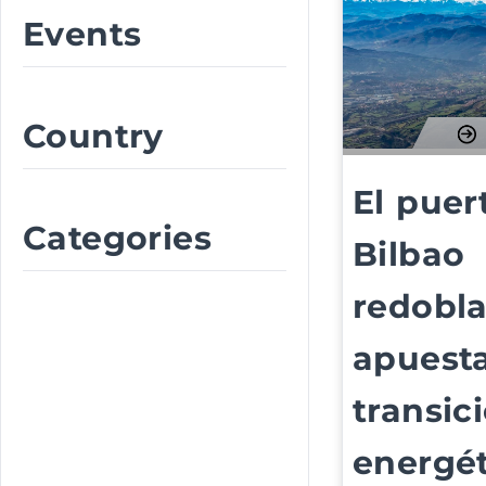
Events
Country
El puer
Categories
Bilbao
redobla
apuesta
transic
energét