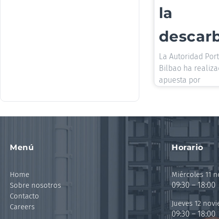
la
descar
La Autoridad Por
Bilbao ha realiz
apuesta por
Menú
Horario
Home
Miércoles 11 
09:30 – 18:00
Sobre nosotros
Contacto
Jueves 12 nov
Careers
09:30 – 18:00