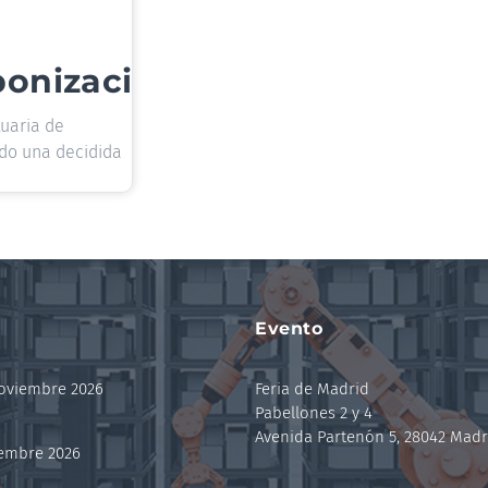
bonización
tuaria de
ado una decidida
Evento
noviembre 2026
Feria de Madrid
Pabellones 2 y 4
Avenida Partenón 5, 28042 Madr
iembre 2026