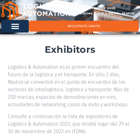
11 & 12 noviembre 2026
Pabellones 2 y 4 | IFEMA, Madrid
REGISTRATE GRATIS
Exhibitors
Logistics & Automation es el primer encuentro del
futuro de la logística y el transporte. En sólo 2 días,
Madrid se convertirá en el punto de encuentro de los
sectores de intralogística, logística y transporte: Más de
200 marcas, espacios de demostraciones en vivo,
actividades de networking, casos de éxito y workshops.
Consulte a continuación la lista de expositores de
Logistics & Automation 2023, que tendrá lugar del 29 al
30 de noviembre de 2023 en IFEMA.