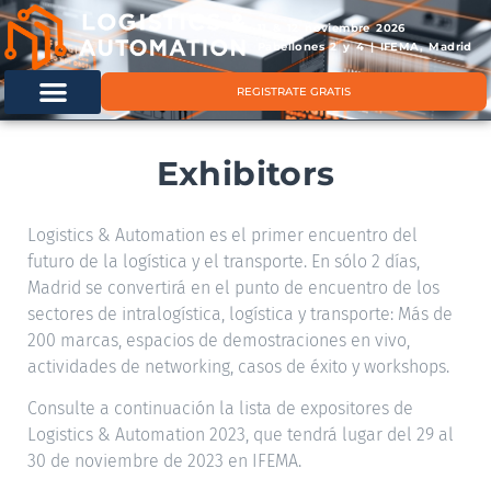
11 & 12 noviembre 2026
Pabellones 2 y 4 | IFEMA, Madrid
REGISTRATE GRATIS
Exhibitors
Logistics & Automation es el primer encuentro del
futuro de la logística y el transporte. En sólo 2 días,
Madrid se convertirá en el punto de encuentro de los
sectores de intralogística, logística y transporte: Más de
200 marcas, espacios de demostraciones en vivo,
actividades de networking, casos de éxito y workshops.
Consulte a continuación la lista de expositores de
Logistics & Automation 2023, que tendrá lugar del 29 al
30 de noviembre de 2023 en IFEMA.